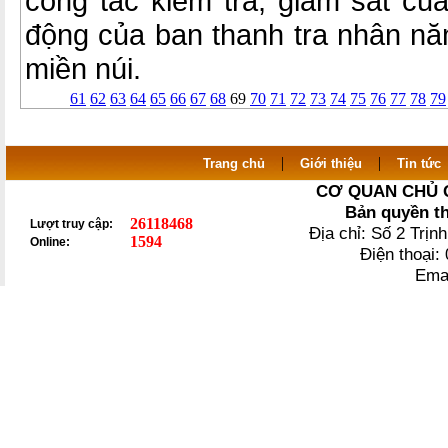
công tác kiểm tra, giám sát củ
động của ban thanh tra nhân nă
miền núi.
61
62
63
64
65
66
67
68
69
70
71
72
73
74
75
76
77
78
79
|
|
Trang chủ
Giới thiệu
Tin tức
CƠ QUAN CHỦ 
Bản quyền t
26118468
Lượt truy cập:
Địa chỉ: Số 2 Trị
1594
Online:
Điện thoại
Ema