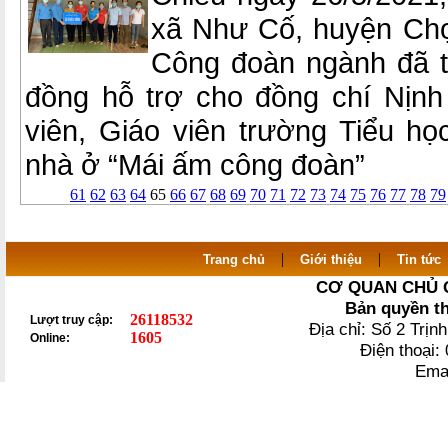
xã Như Cố, huyện Chợ
Công đoàn ngành đã tổ
đồng hỗ trợ cho đồng chí Nịn
viên, Giáo viên trường Tiểu 
nhà ở “Mái ấm công đoàn”
61
62
63
64
65
66
67
68
69
70
71
72
73
74
75
76
77
78
79
|
|
Trang chủ
Giới thiệu
Tin tức
CƠ QUAN CHỦ 
Bản quyền t
26118532
Lượt truy cập:
Địa chỉ: Số 2 Trị
1605
Online:
Điện thoại
Ema