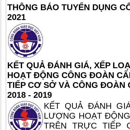
THÔNG BÁO TUYỂN DỤNG C
2021
KẾT QUẢ ĐÁNH GIÁ, XẾP LO
HOẠT ĐỘNG CÔNG ĐOÀN CẤ
TIẾP CƠ SỞ VÀ CÔNG ĐOÀN
2018 - 2019
KẾT QUẢ ĐÁNH GIÁ
LƯỢNG HOẠT ĐỘNG
TRÊN TRỰC TIẾP