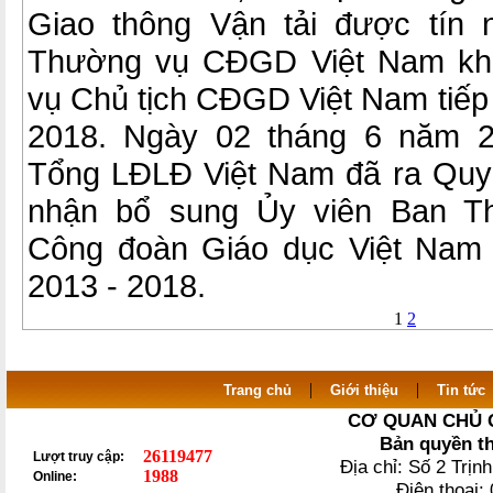
Giao thông Vận tải được tín
Thường vụ CĐGD Việt Nam khó
vụ Chủ tịch CĐGD Việt Nam tiếp
2018. Ngày 02 tháng 6 năm 2
Tổng LĐLĐ Việt Nam đã ra Quyế
nhận bổ sung Ủy viên Ban Th
Công đoàn Giáo dục Việt Nam 
2013 - 2018.
1
2
|
|
Trang chủ
Giới thiệu
Tin tức
CƠ QUAN CHỦ 
Bản quyền t
26119477
Lượt truy cập:
Địa chỉ: Số 2 Trị
1988
Online:
Điện thoại