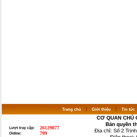
|
|
Trang chủ
Giới thiệu
Tin tức
CƠ QUAN CHỦ 
Bản quyền t
26129077
Lượt truy cập:
Địa chỉ: Số 2 Trị
799
Online: