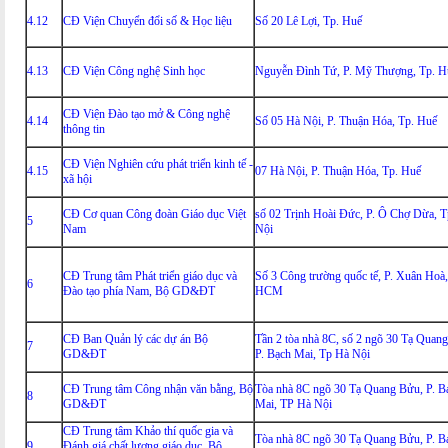
4.12
CĐ Viện Chuyển đổi số & Học liệu
Số 20 Lê Lợi, Tp. Huế
4.13
CĐ Viện Công nghệ Sinh học
Nguyễn Đình Tứ, P. Mỹ Thượng, Tp. H
CĐ Viện Đào tạo mở & Công nghệ
4.14
Số 05 Hà Nội, P. Thuận Hóa, Tp. Huế
thông tin
CĐ Viện Nghiên cứu phát triển kinh tế -
4.15
07 Hà Nội, P. Thuận Hóa, Tp. Huế
xã hội
CĐ Cơ quan Công đoàn Giáo dục Việt
số 02 Trịnh Hoài Đức, P. Ô Chợ Dừa, 
5
Nam
Nội
CĐ Trung tâm Phát triển giáo dục và
Số 3 Công trường quốc tế, P. Xuân Hoà
6
Đào tạo phía Nam, Bộ GD&ĐT
HCM
CĐ Ban Quản lý các dự án Bộ
Tần 2 tòa nhà 8C, số 2 ngõ 30 Tạ Quan
7
GD&ĐT
P. Bạch Mai, Tp Hà Nội
CĐ Trung tâm Công nhận văn bằng, Bộ
Tòa nhà 8C ngõ 30 Tạ Quang Bửu, P. B
8
GD&ĐT
Mai, TP Hà Nội
CĐ Trung tâm Khảo thí quốc gia và
Tòa nhà 8C ngõ 30 Tạ Quang Bửu, P. B
9
Đánh giá chất lượng giáo dục, Bộ