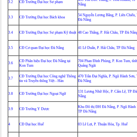
3.2
CĐ Trường Đại học Sư phạm
Nẵng
54 Nguyễn Lương Bằng, P. Liên Chiểu,
3.3
CĐ Trường Đại học Bách khoa
Đà Nẵng
3.4
CĐ Trường Đại học Sư phạm Kỹ thuật
48 Cao Thắng, P. Hải Châu, TP Đà Nẵn
3.5
CĐ Cơ quan Đại học Đà Nẵng
41 Lê Duẩn, P. Hải Châu, TP Đà Nẵng
CĐ Phân hiệu Đại học Đà Nẵng tại
704 Phan Đình Phùng, P. Kon Tum, tỉn
3.6
Kon Tum
Quảng Ngãi
CĐ Trường Đại học Công nghệ Thông
470 Trần Đại Nghĩa, P. Ngũ Hành Sơn,
3.7
tin và Truyền thông Việt - Hàn
Đà Nẵng
131 Lương Nhữ Hộc, P. Cẩm Lệ, TP Đà
3.8
CĐ Trường Đại học Ngoại Ngữ
Nẵng
Khu Đô thị ĐH Đà Nẵng, P. Ngũ Hành 
3.9
CĐ Trường Y Dược
TP Đà Nẵng
4
CĐ Đại học Huế
03 Lê Lợi, P. Thuận Hóa, Tp. Huế