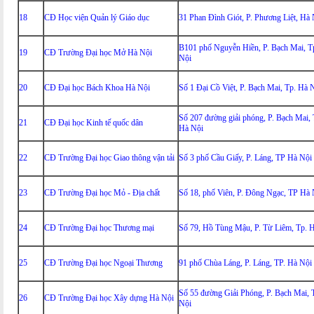
18
CĐ Học viện Quản lý Giáo dục
31 Phan Đình Giót, P. Phương Liệt, Hà 
B101 phố Nguyễn Hiền, P. Bạch Mai, T
19
CĐ Trường Đại học Mở Hà Nội
Nội
20
CĐ Đại học Bách Khoa Hà Nội
Số 1 Đại Cồ Việt, P. Bạch Mai, Tp. Hà 
Số 207 đường giải phóng, P. Bạch Mai, 
21
CĐ Đại học Kinh tế quốc dân
Hà Nội
22
CĐ Trường Đại học Giao thông vận tải
Số 3 phố Cầu Giấy, P. Láng, TP Hà Nội
23
CĐ Trường Đại học Mỏ - Địa chất
Số 18, phố Viên, P. Đông Ngạc, TP Hà 
24
CĐ Trường Đại học Thương mại
Số 79, Hồ Tùng Mậu, P. Từ Liêm, Tp. 
25
CĐ Trường Đại học Ngoại Thương
91 phố Chùa Láng, P. Láng, TP. Hà Nội
Số 55 đường Giải Phóng, P. Bạch Mai, 
26
CĐ Trường Đại học Xây dựng Hà Nội
Nội