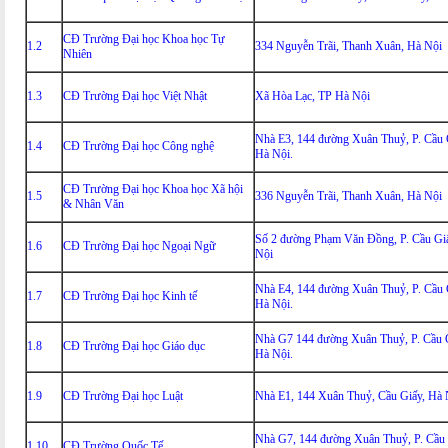
CĐ Trường Đại học Khoa học Tự
1.2
334 Nguyễn Trãi, Thanh Xuân, Hà Nội
Nhiên
1.3
CĐ Trường Đại học Việt Nhật
Xã Hòa Lạc, TP Hà Nội
Nhà E3, 144 đường Xuân Thuỷ, P. Cầu 
1.4
CĐ Trường Đại học Công nghệ
Hà Nội.
CĐ Trường Đại học Khoa học Xã hội
1.5
336 Nguyễn Trãi, Thanh Xuân, Hà Nội
& Nhân Văn
Số 2 đường Phạm Văn Đồng, P. Cầu Gi
1.6
CĐ Trường Đại học Ngoại Ngữ
Nội
Nhà E4, 144 đường Xuân Thuỷ, P. Cầu 
1.7
CĐ Trường Đại học Kinh tế
Hà Nội.
Nhà G7 144 đường Xuân Thuỷ, P. Cầu 
1.8
CĐ Trường Đại học Giáo dục
Hà Nội.
1.9
CĐ Trường Đại học Luật
Nhà E1, 144 Xuân Thuỷ, Cầu Giấy, Hà 
Nhà G7, 144 đường Xuân Thuỷ, P. Cầu 
1.10
CĐ Trường Quốc Tế