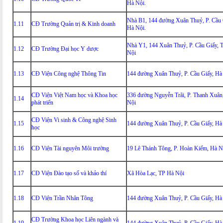
Hà Nội.
Nhà B1, 144 đường Xuân Thuỷ, P. Cầu 
1.11
CĐ Trường Quản trị & Kinh doanh
Hà Nội.
Nhà Y1, 144 Xuân Thuỷ, P. Cầu Giấy, 
1.12
CĐ Trường Đại học Y dược
Nội
1.13
CĐ Viện Công nghệ Thông Tin
144 đường Xuân Thuỷ, P. Cầu Giấy, Hà
CĐ Viện Việt Nam học và Khoa học
336 đường Nguyễn Trãi, P. Thanh Xuân
1.14
phát triển
Nội
CĐ Viện Vi sinh & Công nghệ Sinh
1.15
144 đường Xuân Thuỷ, P. Cầu Giấy, Hà
học
1.16
CĐ Viện Tài nguyên Môi trường
19 Lê Thánh Tông, P. Hoàn Kiếm, Hà N
1.17
CĐ Viện Đào tạo số và khảo thí
Xã Hòa Lạc, TP Hà Nội
1.18
CĐ Viện Trần Nhân Tông
144 đường Xuân Thuỷ, P. Cầu Giấy, Hà
CĐ Trường Khoa học Liên ngành và