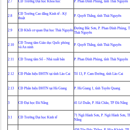
2.7
CĐ Trường Đại học Khoa học
P. Phan Đình Phùng, tỉnh Thái Nguyên
CĐ Trường Cao đẳng Kinh tế - Kỹ
2.8
P. Quyết Thắng, tỉnh Thái Nguyên
thuật
Đường Bắc Sơn, P. Phan Đình Phùng, T
2.9
CĐ Khối cơ quan Đại học Thái Nguyên
Thái Nguyên
CĐ Trung tâm Giáo dục Quốc phòng
2.10
P. Quyết Thắng, tỉnh Thái Nguyên
và An ninh
2.11
CĐ Trung tâm Số – Nhà xuất bản
P. Phan Đình Phùng, tỉnh Thái Nguyên
2.12
CĐ Phân hiệu ĐHTN tại tỉnh Lào Cai
Tổ 13, P. Cam Đường, tỉnh Lào Cai
2.13
CĐ Phân hiệu ĐHTN tại Hà Giang
P. Hà Giang 1, tỉnh Tuyên Quang
3
CĐ Đại học Đà Nẵng
41 Lê Duẩn, P. Hải Châu, TP Đà Nẵng
71 Ngũ Hành Sơn, P. Ngũ Hành Sơn, T
3.1
CĐ Trường Đại học Kinh tế
Nẵng
459 Tôn Đức Thắng, P. Hòa Khánh, TP