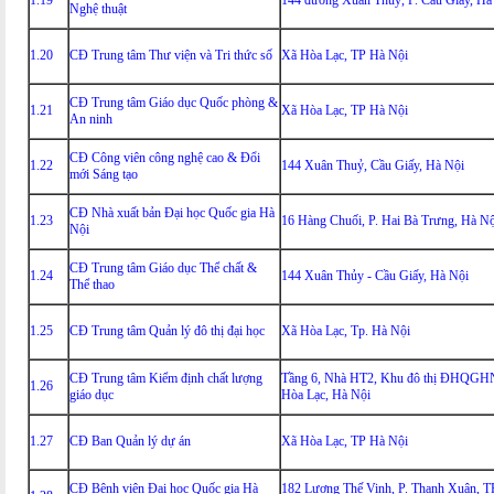
1.19
144 đường Xuân Thuỷ, P. Cầu Giấy, Hà
Nghệ thuật
1.20
CĐ Trung tâm Thư viện và Tri thức số
Xã Hòa Lạc, TP Hà Nội
CĐ Trung tâm Giáo dục Quốc phòng &
1.21
Xã Hòa Lạc, TP Hà Nội
An ninh
CĐ Công viên công nghệ cao & Đổi
1.22
144 Xuân Thuỷ, Cầu Giấy, Hà Nội
mới Sáng tạo
CĐ Nhà xuất bản Đại học Quốc gia Hà
1.23
16 Hàng Chuối, P. Hai Bà Trưng, Hà Nộ
Nội
CĐ Trung tâm Giáo dục Thể chất &
1.24
144 Xuân Thủy - Cầu Giấy, Hà Nội
Thể thao
1.25
CĐ Trung tâm Quản lý đô thị đại học
Xã Hòa Lạc, Tp. Hà Nội
CĐ Trung tâm Kiểm định chất lượng
Tầng 6, Nhà HT2, Khu đô thị ĐHQGHN
1.26
giáo dục
Hòa Lạc, Hà Nội
1.27
CĐ Ban Quản lý dự án
Xã Hòa Lạc, TP Hà Nội
CĐ Bênh viện Đại học Quốc gia Hà
182 Lương Thế Vinh, P. Thanh Xuân, T