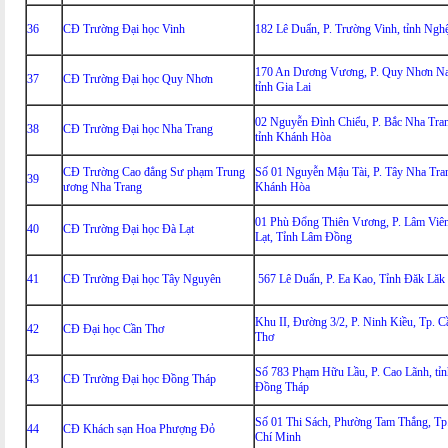
36
CĐ Trường Đại học Vinh
182 Lê Duẩn, P. Trường Vinh, tỉnh Ngh
170 An Dương Vương, P. Quy Nhơn N
37
CĐ Trường Đại học Quy Nhơn
tỉnh Gia Lai
02 Nguyễn Đình Chiểu, P. Bắc Nha Tra
38
CĐ Trường Đại học Nha Trang
tỉnh Khánh Hòa
CĐ Trường Cao đẳng Sư phạm Trung
Số 01 Nguyễn Mậu Tài, P. Tây Nha Tra
39
ương Nha Trang
Khánh Hòa
01 Phù Đổng Thiên Vương, P. Lâm Viên
40
CĐ Trường Đại học Đà Lạt
Lạt, Tỉnh Lâm Đồng
41
CĐ Trường Đại học Tây Nguyên
567 Lê Duẩn, P. Ea Kao, Tỉnh Đăk Lăk
Khu II, Đường 3/2, P. Ninh Kiều, Tp. C
42
CĐ Đại học Cần Thơ
Thơ
Số 783 Phạm Hữu Lầu, P. Cao Lãnh, tỉn
43
CĐ Trường Đại học Đồng Tháp
Đồng Tháp
Số 01 Thi Sách, Phường Tam Thắng, Tp
44
CĐ Khách sạn Hoa Phượng Đỏ
Chí Minh