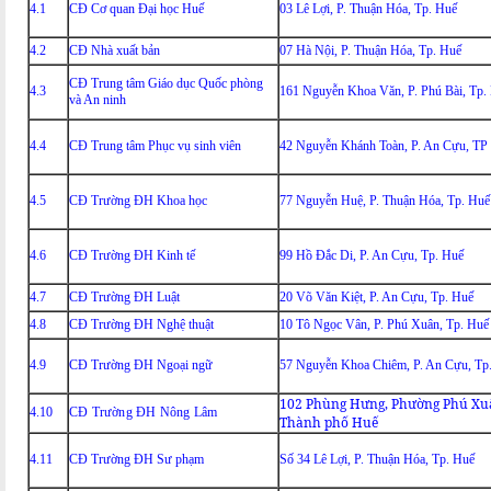
4.1
CĐ Cơ quan Đại học Huế
03 Lê Lợi, P. Thuận Hóa, Tp. Huế
4.2
CĐ Nhà xuất bản
07 Hà Nội, P. Thuận Hóa, Tp. Huế
CĐ Trung tâm Giáo dục Quốc phòng
4.3
161 Nguyễn Khoa Văn, P. Phú Bài, Tp.
và An ninh
4.4
CĐ Trung tâm Phục vụ sinh viên
42 Nguyễn Khánh Toàn, P. An Cựu, TP
4.5
CĐ Trường ĐH Khoa học
77 Nguyễn Huệ, P. Thuận Hóa, Tp. Huế
4.6
CĐ Trường ĐH Kinh tế
99 Hồ Đắc Di, P. An Cựu, Tp. Huế
4.7
CĐ Trường ĐH Luật
20 Võ Văn Kiệt, P. An Cựu, Tp. Huế
4.8
CĐ Trường ĐH Nghệ thuật
10 Tô Ngọc Vân, P. Phú Xuân, Tp. Huế
4.9
CĐ Trường ĐH Ngoại ngữ
57 Nguyễn Khoa Chiêm, P. An Cựu, Tp
102 Phùng Hưng, Phường Phú Xu
4.10
CĐ Trường ĐH Nông Lâm
Thành phố Huế
4.11
CĐ Trường ĐH Sư phạm
Số 34 Lê Lợi, P. Thuận Hóa, Tp. Huế