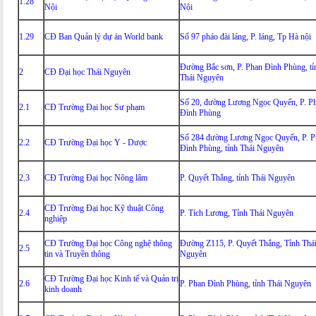
1.28
Nội
Nội
1.29
CĐ Ban Quản lý dự án World bank
Số 97 pháo đài láng, P. láng, Tp Hà nội
Đường Bắc sơn, P. Phan Đình Phùng, tỉ
2
CĐ Đại học Thái Nguyên
Thái Nguyên
Số 20, đường Lương Ngọc Quyến, P. P
2.1
CĐ Trường Đại học Sư phạm
Đình Phùng
Số 284 đường Lương Ngọc Quyến, P. P
2.2
CĐ Trường Đại học Y - Dược
Đình Phùng, tỉnh Thái Nguyên
2.3
CĐ Trường Đại học Nông lâm
P. Quyết Thắng, tỉnh Thái Nguyên
CĐ Trường Đại học Kỹ thuật Công
2.4
P. Tích Lương, Tỉnh Thái Nguyên
nghiệp
CĐ Trường Đại học Công nghệ thông
Đường Z115, P. Quyết Thắng, Tỉnh Thá
2.5
tin và Truyền thông
Nguyên
CĐ Trường Đại học Kinh tế và Quản trị
2.6
P. Phan Đình Phùng, tỉnh Thái Nguyên
kinh doanh