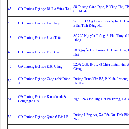
80 Trương Công Định, P. Vũng Tàu, T
45
CĐ Trường Đại học Bà Rịa Vũng Tàu
Chí Minh
Số 10, Đường Huỳnh Văn Nghệ, P. Trấ
46
CĐ Trường Đại học Lạc Hồng
Biên, Tỉnh Đồng Nai
Số 225 Nguyễn Thông, P. Phú Thủy, tỉ
47
CĐ Trường Đại học Phan Thiết
Đồng
28 Nguyễn Tri Phương, P. Thuận Hóa, 
48
CĐ Trường Đại học Phú Xuân
Huế
320A Quốc lộ 61, xã Châu Thành, tỉnh 
49
CĐ Trường Đại học Kiên Giang
Giang
CĐ Trường Đại học Công nghệ Đông
Đường Trịnh Văn Bô, P. Xuân Phương,
50
Á
Hà Nội
CĐ Trường Đại học Kinh doanh &
51
Ngõ 124 Vĩnh Tuy, Hai Bà Trưng, Hà N
Công nghệ HN
Đường Hồng Ân, Xã Tiên Du, Tỉnh Bắc
52
CĐ Trường Đại học Quốc tế Bắc Hà
Ninh.