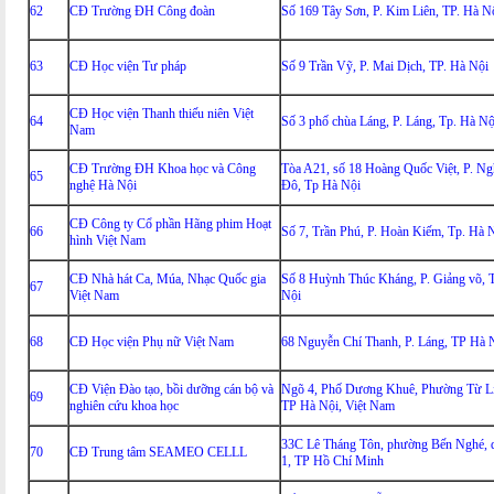
62
CĐ Trường ĐH Công đoàn
Số 169 Tây Sơn, P. Kim Liên, TP. Hà N
63
CĐ Học viện Tư pháp
Số 9 Trần Vỹ, P. Mai Dịch, TP. Hà Nội
CĐ Học viện Thanh thiếu niên Việt
64
Số 3 phố chùa Láng, P. Láng, Tp. Hà Nộ
Nam
CĐ Trường ĐH Khoa học và Công
Tòa A21, số 18 Hoàng Quốc Việt, P. Ng
65
nghệ Hà Nội
Đô, Tp Hà Nội
CĐ Công ty Cổ phần Hãng phim Hoạt
66
Số 7, Trần Phú, P. Hoàn Kiếm, Tp. Hà 
hình Việt Nam
CĐ Nhà hát Ca, Múa, Nhạc Quốc gia
Số 8 Huỳnh Thúc Kháng, P. Giảng võ, 
67
Việt Nam
Nội
68
CĐ Học viện Phụ nữ Việt Nam
68 Nguyễn Chí Thanh, P. Láng, TP Hà 
CĐ Viện Đào tạo, bồi dưỡng cán bộ và
Ngõ 4, Phố Dương Khuê, Phường Từ L
69
nghiên cứu khoa học
TP Hà Nội, Việt Nam
33C Lê Tháng Tôn, phường Bến Nghé, 
70
CĐ Trung tâm SEAMEO CELLL
1, TP Hồ Chí Minh