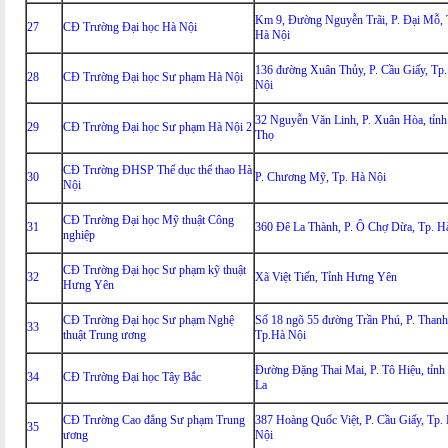
Km 9, Đường Nguyễn Trãi, P. Đại Mỗ, 
27
CĐ Trường Đại học Hà Nội
Hà Nội
136 đường Xuân Thủy, P. Cầu Giấy, Tp
28
CĐ Trường Đại học Sư phạm Hà Nội
Nội
32 Nguyễn Văn Linh, P. Xuân Hòa, tỉn
29
CĐ Trường Đại học Sư phạm Hà Nội 2
Thọ
CĐ Trường ĐHSP Thể dục thể thao Hà
30
P. Chương Mỹ, Tp. Hà Nội
Nội
CĐ Trường Đại học Mỹ thuật Công
31
360 Đê La Thành, P. Ô Chợ Dừa, Tp. H
nghiệp
CĐ Trường Đại học Sư phạm kỹ thuật
32
Xã Việt Tiến, Tỉnh Hưng Yên
Hưng Yên
CĐ Trường Đại học Sư phạm Nghệ
Số 18 ngõ 55 đường Trần Phú, P. Thanh 
33
thuật Trung ương
Tp.Hà Nội
Đường Đặng Thai Mai, P. Tô Hiệu, tỉnh
34
CĐ Trường Đại học Tây Bắc
La
CĐ Trường Cao đẳng Sư phạm Trung
387 Hoàng Quốc Việt, P. Cầu Giấy, Tp.
35
ương
Nội