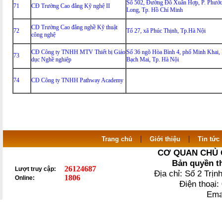
Số 502, Đường Đỗ Xuân Hợp, P. Phướ
71
CĐ Trường Cao đẳng Kỹ nghệ II
Long, Tp. Hồ Chí Minh
CĐ Trường Cao đẳng nghề Kỹ thuật
72
Tổ 27, xã Phúc Thịnh, Tp.Hà Nội
công nghệ
CĐ Công ty TNHH MTV Thiết bị Giáo
Số 36 ngõ Hòa Bình 4, phố Minh Khai, 
73
dục Nghề nghiệp
Bạch Mai, Tp. Hà Nội
74
CĐ Công ty TNHH Pathway Academy
|
|
Trang chủ
Giới thiệu
Tin tức
CƠ QUAN CHỦ 
Bản quyền t
26124687
Lượt truy cập:
Địa chỉ: Số 2 Trị
1806
Online:
Điện thoại
Ema