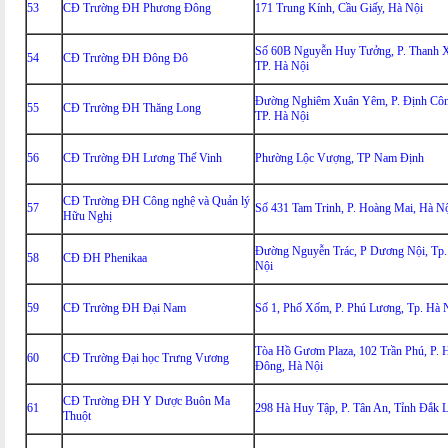
53
CĐ Trường ĐH Phương Đông
171 Trung Kính, Cầu Giấy, Hà Nội
Số 60B Nguyễn Huy Tưởng, P. Thanh 
54
CĐ Trường ĐH Đông Đô
TP. Hà Nội
Đường Nghiêm Xuân Yêm, P. Định Côn
55
CĐ Trường ĐH Thăng Long
TP. Hà Nội
56
CĐ Trường ĐH Lương Thế Vinh
Phường Lộc Vượng, TP Nam Định
CĐ Trường ĐH Công nghệ và Quản lý
57
Số 431 Tam Trinh, P. Hoàng Mai, Hà N
Hữu Nghị
Đường Nguyễn Trác, P Dương Nội, Tp.
58
CĐ ĐH Phenikaa
Nội
59
CĐ Trường ĐH Đại Nam
Số 1, Phố Xốm, P. Phú Lương, Tp. Hà 
Tòa Hồ Gươm Plaza, 102 Trần Phú, P. 
60
CĐ Trường Đại học Trưng Vương
Đông, Hà Nội
CĐ Trường ĐH Y Dược Buôn Ma
61
298 Hà Huy Tập, P. Tân An, Tỉnh Đắk 
Thuột