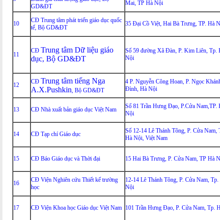
Mai, TP Hà Nội
GD&ĐT
CĐ Trung tâm phát triển giáo dục quốc
10
35 Đại Cồ Việt, Hai Bà Trưng, TP. Hà N
tế, Bộ GD&ĐT
Trung tâm Dữ liệu giáo
CĐ
Số 59 đường Xã Đàn, P. Kim Liên, Tp.
11
dục, Bộ GD&ĐT
Nội
Trung tâm tiếng Nga
CĐ
4 P. Nguyễn Công Hoan, P. Ngọc Khán
12
A.X.Pushkin
Đình, Hà Nội
, Bộ GD&ĐT
Số 81 Trần Hưng Đạo, P.Cửa Nam,TP. 
13
CĐ Nhà xuất bản giáo dục Việt Nam
Nội
Số 12-14 Lê Thánh Tông, P. Cửa Nam, 
14
CĐ Tạp chí Giáo dục
Hà Nội, Việt Nam
15
CĐ Báo Giáo dục và Thời đại
15 Hai Bà Trưng, P. Cửa Nam, TP Hà N
CĐ Viện Nghiên cứu Thiết kế trường
12-14 Lê Thánh Tông, P. Cửa Nam, Tp.
16
học
Nội
17
CĐ Viện Khoa học Giáo dục Việt Nam
101 Trần Hưng Đạo, P. Cửa Nam, Tp. 