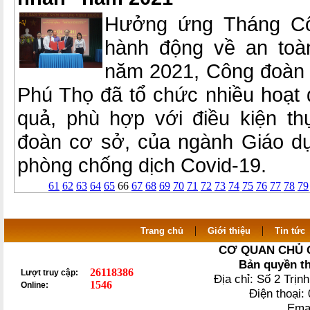
Hưởng ứng Tháng Cô
hành động về an toàn
năm 2021, Công đoàn 
Phú Thọ đã tổ chức nhiều hoạt đ
quả, phù hợp với điều kiện t
đoàn cơ sở, của ngành Giáo dụ
phòng chống dịch Covid-19.
61
62
63
64
65
66
67
68
69
70
71
72
73
74
75
76
77
78
79
|
|
Trang chủ
Giới thiệu
Tin tức
CƠ QUAN CHỦ 
Bản quyền t
26118386
Lượt truy cập:
Địa chỉ: Số 2 Trị
1546
Online:
Điện thoại
Ema