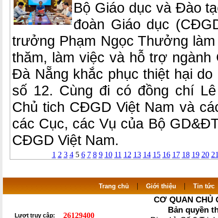
Bộ Giáo dục và Đào t
đoàn Giáo dục (CĐGD
trưởng Phạm Ngọc Thưởng làm 
thăm, làm việc và hỗ trợ ngành
Đà Nẵng khắc phục thiệt hại do
số 12. Cùng đi có đồng chí L
Chủ tich CĐGD Việt Nam và cá
các Cục, các Vụ của Bộ GD&ĐT
CĐGD Việt Nam.
1
2
3
4
5
6
7
8
9
10
11
12
13
14
15
16
17
18
19
20
2
|
|
Trang chủ
Giới thiệu
Tin tức
CƠ QUAN CHỦ 
Bản quyền t
26129400
Lượt truy cập: