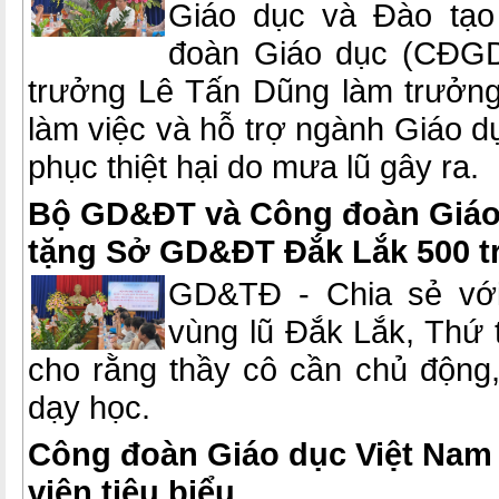
Giáo dục và Đào tạ
đoàn Giáo dục (CĐGD
trưởng Lê Tấn Dũng làm trưởn
làm việc và hỗ trợ ngành Giáo d
phục thiệt hại do mưa lũ gây ra.
Bộ GD&ĐT và Công đoàn Giáo 
tặng Sở GD&ĐT Đắk Lắk 500 tr
GD&TĐ - Chia sẻ với
vùng lũ Đắk Lắk, Thứ
cho rằng thầy cô cần chủ động, 
dạy học.
Công đoàn Giáo dục Việt Nam
viên tiêu biểu