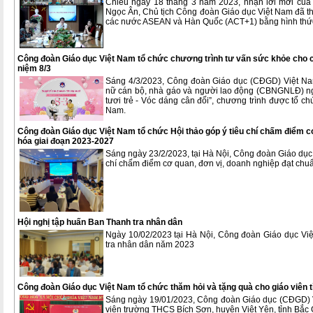
Chiều ngày 18 tháng 3 năm 2023, nhận lời mời của 
Ngọc Ân, Chủ tịch Công đoàn Giáo dục Việt Nam đã t
các nước ASEAN và Hàn Quốc (ACT+1) bằng hình thức 
Công đoàn Giáo dục Việt Nam tổ chức chương trình tư vấn sức khỏe cho cá
niệm 8/3
Sáng 4/3/2023, Công đoàn Giáo dục (CĐGD) Việt Na
nữ cán bộ, nhà gáo và người lao động (CBNGNLĐ) ngà
tươi trẻ - Vóc dáng cân đối”, chương trình được tổ ch
Nam.
Công đoàn Giáo dục Việt Nam tổ chức Hội thảo góp ý tiêu chí chấm điểm c
hóa giai đoạn 2023-2027
Sáng ngày 23/2/2023, tại Hà Nội, Công đoàn Giáo dục
chí chấm điểm cơ quan, đơn vị, doanh nghiệp đạt chu
Hội nghị tập huấn Ban Thanh tra nhân dân
Ngày 10/02/2023 tại Hà Nội, Công đoàn Giáo dục Vi
tra nhân dân năm 2023
Công đoàn Giáo dục Việt Nam tổ chức thăm hỏi và tặng quà cho giáo viên 
Sáng ngày 19/01/2023, Công đoàn Giáo dục (CĐGD) V
viên trường THCS Bích Sơn, huyện Việt Yên, tỉnh Bắc 