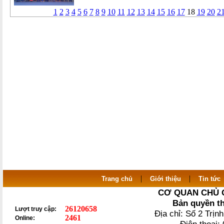
1
2
3
4
5
6
7
8
9
10
11
12
13
14
15
16
17
18
19
20
2
|
|
Trang chủ
Giới thiệu
Tin tức
CƠ QUAN CHỦ 
Bản quyền t
26120658
Lượt truy cập:
Địa chỉ: Số 2 Trị
2461
Online: