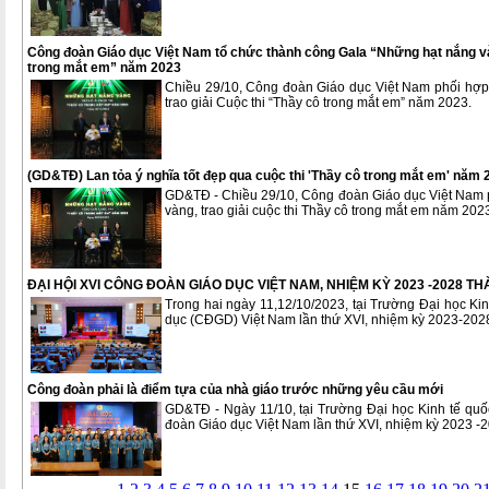
Công đoàn Giáo dục Việt Nam tổ chức thành công Gala “Những hạt nắng vàn
trong mắt em” năm 2023
Chiều 29/10, Công đoàn Giáo dục Việt Nam phối hợp
trao giải Cuộc thi “Thầy cô trong mắt em” năm 2023.
(GD&TĐ) Lan tỏa ý nghĩa tốt đẹp qua cuộc thi 'Thầy cô trong mắt em' năm 
GD&TĐ - Chiều 29/10, Công đoàn Giáo dục Việt Nam 
vàng, trao giải cuộc thi Thầy cô trong mắt em năm 202
ĐẠI HỘI XVI CÔNG ĐOÀN GIÁO DỤC VIỆT NAM, NHIỆM KỲ 2023 -2028 T
Trong hai ngày 11,12/10/2023, tại Trường Đại học Ki
dục (CĐGD) Việt Nam lần thứ XVI, nhiệm kỳ 2023-2028
Công đoàn phải là điểm tựa của nhà giáo trước những yêu cầu mới
GD&TĐ - Ngày 11/10, tại Trường Đại học Kinh tế quố
đoàn Giáo dục Việt Nam lần thứ XVI, nhiệm kỳ 2023 -