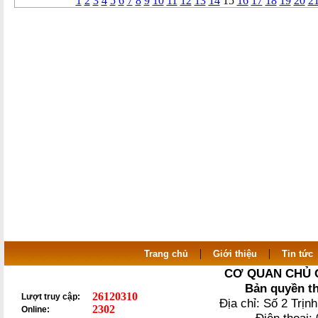
1
2
3
4
5
6
7
8
9
10
11
12
13
14
15
16
17
18
19
20
2
|
|
Trang chủ
Giới thiệu
Tin tức
CƠ QUAN CHỦ 
Bản quyền t
26120310
Lượt truy cập:
Địa chỉ: Số 2 Trị
2302
Online: