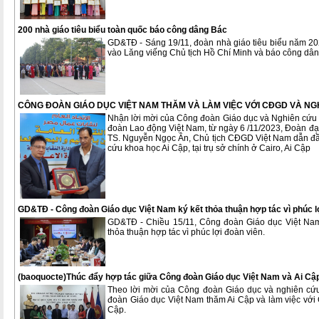
200 nhà giáo tiêu biểu toàn quốc báo công dâng Bác
GD&TĐ - Sáng 19/11, đoàn nhà giáo tiêu biểu năm 20
vào Lăng viếng Chủ tịch Hồ Chí Minh và báo công dân
CÔNG ĐOÀN GIÁO DỤC VIỆT NAM THĂM VÀ LÀM VIỆC VỚI CĐGD VÀ NG
Nhận lời mời của Công đoàn Giáo dục và Nghiên cứu 
đoàn Lao động Việt Nam, từ ngày 6 /11/2023, Đoàn đ
TS. Nguyễn Ngọc Ân, Chủ tịch CĐGD Việt Nam dẫn đầ
cứu khoa học Ai Cập, tại trụ sở chính ở Cairo, Ai Cập
GD&TĐ - Công đoàn Giáo dục Việt Nam ký kết thỏa thuận hợp tác vì phúc l
GD&TĐ - Chiều 15/11, Công đoàn Giáo dục Việt Nam 
thỏa thuận hợp tác vì phúc lợi đoàn viên.
(baoquocte)Thúc đẩy hợp tác giữa Công đoàn Giáo dục Việt Nam và Ai Cậ
Theo lời mời của Công đoàn Giáo dục và nghiên cứu
đoàn Giáo dục Việt Nam thăm Ai Cập và làm việc với
Cập.