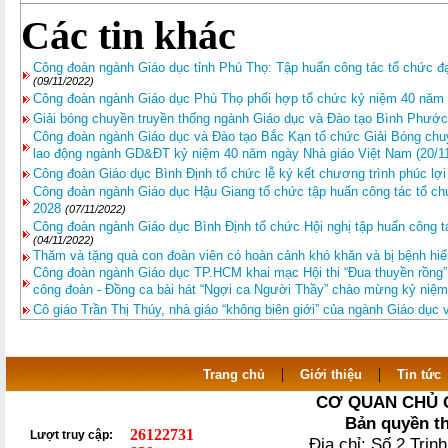
Các tin khác
Công đoàn ngành Giáo dục tỉnh Phú Thọ: Tập huấn công tác tổ chức đạ
(09/11/2022)
Công đoàn ngành Giáo dục Phú Thọ phối hợp tổ chức kỷ niệm 40 năm
Giải bóng chuyền truyền thống ngành Giáo dục và Đào tạo Bình Phước
Công đoàn ngành Giáo dục và Đào tạo Bắc Kạn tổ chức Giải Bóng chuy
lao động ngành GD&ĐT kỷ niệm 40 năm ngày Nhà giáo Việt Nam (20/11
Công đoàn Giáo dục Bình Định tổ chức lễ ký kết chương trình phúc lợi
Công đoàn ngành Giáo dục Hậu Giang tổ chức tập huấn công tác tổ ch
2028
(07/11/2022)
Công đoàn ngành Giáo dục Bình Định tổ chức Hội nghị tập huấn công 
(04/11/2022)
Thăm và tặng quà con đoàn viên có hoàn cảnh khó khăn và bị bệnh h
Công đoàn ngành Giáo dục TP.HCM khai mạc Hội thi “Đua thuyền rồng” v
công đoàn - Đồng ca bài hát “Ngợi ca Người Thầy” chào mừng kỷ niệ
Cô giáo Trần Thị Thúy, nhà giáo “không biên giới” của ngành Giáo dục
|
|
Trang chủ
Giới thiệu
Tin tức
CƠ QUAN CHỦ 
Bản quyền t
26122731
Lượt truy cập:
Địa chỉ: Số 2 Trị