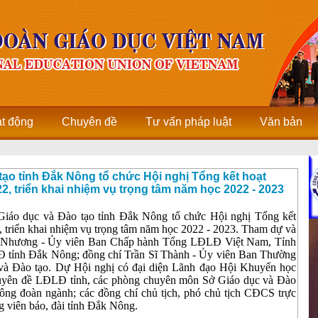
ạt động
Chuyên đề
Tư vấn pháp luật
Văn bản
ạo tỉnh Đắk Nông tổ chức Hội nghị Tổng kết hoạt
, triển khai nhiệm vụ trọng tâm năm học 2022 - 2023
Giáo dục và Đào tạo tỉnh Đắk Nông tổ chức Hội nghị Tổng kết
 triển khai nhiệm vụ trọng tâm năm học 2022 - 2023. Tham dự và
ng Nhương - Ủy viên Ban Chấp hành Tổng LĐLĐ Việt Nam, Tỉnh
Đ tỉnh Đắk Nông; đồng chí Trần Sĩ Thành - Ủy viên Ban Thường
và Đào tạo. Dự Hội nghị có đại diện Lãnh đạo Hội Khuyến học
chuyên đề LĐLĐ tỉnh, các phòng chuyên môn Sở Giáo dục và Đào
ng đoàn ngành; các đồng chí chủ tịch, phó chủ tịch CĐCS trực
g viên báo, đài tỉnh Đắk Nông.