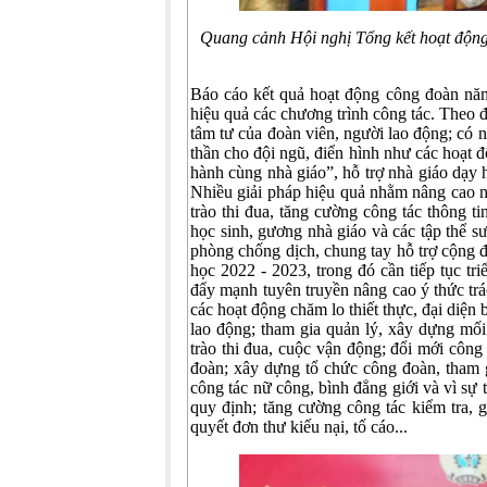
Quang cảnh Hội nghị
Tổng kết hoạt độn
Báo cáo kết quả hoạt động công đoàn nă
hiệu quả các chương trình công tác. Theo 
tâm tư của đoàn viên, người lao động; có nh
thần cho đội ngũ, điển hình như các hoạt 
hành cùng nhà giáo”, hỗ trợ nhà giáo dạy 
Nhiều giải pháp hiệu quả nhằm nâng cao 
trào thi đua, tăng cường công tác thông ti
học sinh, gương nhà giáo và các tập thể s
phòng chống dịch, chung tay hỗ trợ cộng
học 2022 - 2023, trong đó cần tiếp tục tri
đẩy mạnh tuyên truyền nâng cao ý thức tr
các hoạt động chăm lo thiết thực, đại diện
lao động; tham gia quản lý, xây dựng mối 
trào thi đua, cuộc vận động; đổi mới công
đoàn; xây dựng tổ chức công đoàn, tham
công tác nữ công, bình đẳng giới và vì sự 
quy định; tăng cường công tác kiểm tra, g
quyết đơn thư kiếu nại, tố cáo...