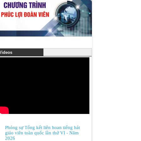
ideos
Phóng sự Tổng kết liên hoan tiếng hát
giáo viên toàn quốc lần thứ VI - Năm
2026