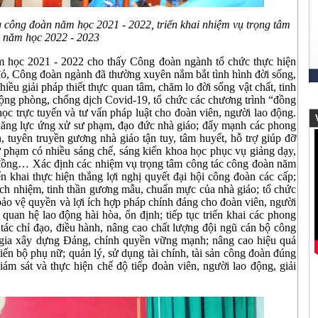
g công đoàn năm học 2021 - 2022,
triển khai nhiệm vụ trọng tâm
năm học 2022 - 2023
m học 2021 - 2022 cho thấy Công đoàn ngành tổ chức thực hiện
đó, Công đoàn ngành đã thường xuyên nắm bắt tình hình đời sống,
iều giải pháp thiết thực quan tâm, chăm lo đời sống vật chất, tinh
động phòng, chống dịch Covid-19, tổ chức các chương trình “đồng
học trực tuyến và tư vấn pháp luật cho đoàn viên, người lao động.
V
năng lực ứng xử sư phạm, đạo đức nhà giáo; đẩy mạnh các phong
n, tuyên truyền gương nhà giáo tận tuy, tâm huyết, hỗ trợ giúp đỡ
ư phạm có nhiều sáng chế, sáng kiến khoa học phục vụ giảng dạy,
 đồng… Xác định các nhiệm vụ trọng tâm công tác công đoàn năm
ển khai thực hiện thắng lợi nghị quyết đại hội công đoàn các cấp;
ách nhiệm, tinh thần gương mẫu, chuẩn mực của nhà giáo; tổ chức
 bảo vệ quyền và lợi ích hợp pháp chính đáng cho đoàn viên, người
quan hệ lao động hài hòa, ổn định; tiếp tục triển khai các phong
 tác chỉ đạo, điều hành, nâng cao chất lượng đội ngũ cán bộ công
 gia xây dựng Đảng, chính quyền vững mạnh; nâng cao hiệu quả
tiến bộ phụ nữ; quản lý, sử dụng tài chính, tài sản công đoàn đúng
iám sát và thực hiện chế độ tiếp đoàn viên, người lao động, giải