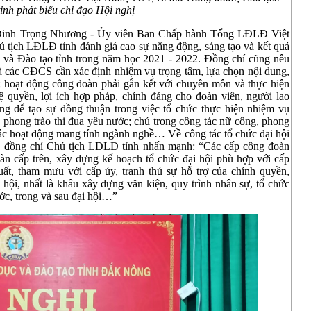
nh phát biểu chỉ đạo Hội nghị
hí Đinh Trọng Nhương - Ủy viên Ban Chấp hành Tổng LĐLĐ Việt
 tịch LĐLĐ tỉnh đánh giá cao sự năng động, sáng tạo và kết quả
và Đào tạo tỉnh trong năm học 2021 - 2022. Đồng chí cũng nêu
và các CĐCS cần xác định nhiệm vụ trọng tâm, lựa chọn nội dung,
; hoạt động công đoàn phải gắn kết với chuyên môn và thực hiện
ệ quyền, lợi ích hợp pháp, chính đáng cho đoàn viên, người lao
hông để tạo sự đồng thuận trong việc tổ chức thực hiện nhiệm vụ
c phong trào thi đua yêu nước; chú trong công tác nữ công, phong
các hoạt động mang tính ngành nghề… Về công tác tổ chức đại hội
, đồng chí Chủ tịch LĐLĐ tỉnh nhấn mạnh: “Các cấp công đoàn
àn cấp trên, xây dựng kế hoạch tổ chức đại hội phù hợp với cấp
uất, tham mưu với cấp ủy, tranh thủ sự hỗ trợ của chính quyền,
 hội, nhất là khâu xây dựng văn kiện, quy trình nhân sự, tổ chức
ớc, trong và sau đại hội…”