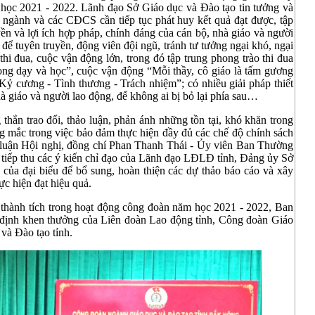
ọc 2021 - 2022. Lãnh đạo Sở Giáo dục và Đào tạo tin tưởng và
 ngành và các CĐCS cần tiếp tục phát huy kết quả đạt được, tập
n và lợi ích hợp pháp, chính đáng của cán bộ, nhà giáo và người
ể tuyên truyền, động viên đội ngũ, tránh tư tưởng ngại khó, ngại
 thi đua, cuộc vận động lớn, trong đó tập trung phong trào thi đua
rong dạy và học”, cuộc vận động “Mỗi thầy, cô giáo là tấm gương
Kỷ cương - Tình thương - Trách nhiệm”; có nhiều giải pháp thiết
à giáo và người lao động, để không ai bị bỏ lại phía sau…
thắn trao đổi, thảo luận, phản ánh những tồn tại, khó khăn trong
 mắc trong việc bảo đảm thực hiện đầy đủ các chế độ chính sách
 luận Hội nghị, đồng chí Phan Thanh Thái - Ủy viên Ban Thường
tiếp thu các ý kiến chỉ đạo của Lãnh đạo LĐLĐ tỉnh, Đảng ủy Sở
 của đại biểu để bổ sung, hoàn thiện các dự thảo báo cáo và xây
ực hiện đạt hiệu quả.
 thành tích trong hoạt động công đoàn năm học 2021 - 2022, Ban
 định khen thưởng của Liên đoàn Lao động tỉnh, Công đoàn Giáo
và Đào tạo tỉnh.