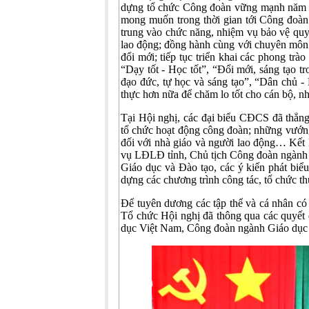
dựng tổ chức Công đoàn vững mạnh năm h
mong muốn trong thời gian tới Công đoàn
trung vào chức năng, nhiệm vụ bảo vệ quyề
lao động; đồng hành cùng với chuyên môn đ
đổi mới; tiếp tục triển khai các phong trào
“Dạy tốt - Học tốt”, “Đổi mới, sáng tạo t
đạo đức, tự học và sáng tạo”, “Dân chủ - 
thực hơn nữa để chăm lo tốt cho cán bộ, nh
Tại Hội nghị, các đại biểu CĐCS đã thẳng 
tổ chức hoạt động công đoàn; những vướng
đối với nhà giáo và người lao động… Kết
vụ LĐLĐ tỉnh, Chủ tịch Công đoàn ngành 
Giáo dục và Đào tạo, các ý kiến phát biểu
dựng các chương trình công tác, tổ chức th
Để tuyên dương các tập thể và cá nhân có
Tổ chức Hội nghị đã thông qua các quyết
dục Việt Nam, Công đoàn ngành Giáo dục 