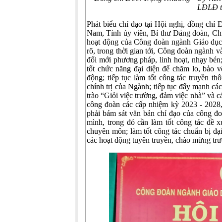
LĐLĐ tỉ
Phát biểu chỉ đạo tại Hội nghị, đồng c
Nam, Tỉnh ủy viên, Bí thư Đảng đoàn, Chủ
hoạt động của Công đoàn ngành Giáo dục 
rõ, trong thời gian tới, Công đoàn ngành 
đổi mới phương pháp, linh hoạt, nhạy bén
tốt chức năng đại diện để chăm lo, bảo v
động; tiếp tục làm tốt công tác truyền t
chính trị của Ngành; tiếp tục đẩy mạnh cá
trào “Giỏi việc trường, đảm việc nhà” và 
công đoàn các cấp nhiệm kỳ 2023 - 2028
phải bám sát văn bản chỉ đạo của công đo
mình, trong đó cần làm tốt công tác đề x
chuyên môn; làm tốt công tác chuẩn bị đại
các hoạt động tuyên truyền, chào mừng trư