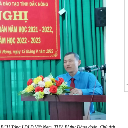
ên BCH Tổng LĐLĐ Việt Nam,
TUV, Bí thư Đảng đoàn, Chủ tịch