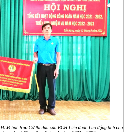
LĐLĐ tỉnh t
rao Cờ thi đua của BCH Liên đoàn Lao động tỉnh cho