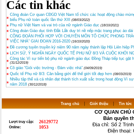
Các tin khác
Công đoàn Cơ quan CĐGD Việt Nam tổ chức các hoạt động chào mừng 
biểu Phụ nữ toàn quốc lần thứ XIII
(08/03/2022)
Phụ nữ Việt Nam và vai trò của nữ ngành Giáo dục
(18/10/2021)
Công đoàn Giáo dục tỉnh Đắk Lắk duy trì nề nếp mặc trang phục áo dài
CÔNG ĐOÀN PHỐI HỢP VỚI CHUYÊN MÔN TỔ CHỨC PHONG TRÀO 
VIỆC NHÀ” GIAI ĐOẠN 2016-2020
(16/10/2020)
Đề cương tuyên truyền kỷ niệm 90 năm ngày thành lập Hội Liên hiệp 
LỊCH SỬ, Ý NGHĨA NGÀY QUỐC TẾ PHỤ NỮ 8/3 VÀ CUỘC KHỞI N
Công tác Vì sự tiến bộ phụ nữ ngành giáo dục Đồng Tháp tiếp tục gặt h
(31/12/2019)
Cô giáo “Giỏi việc trường - Đảm việc nhà”
(04/09/2019)
Quốc tế Phụ nữ 8/3: Cân bằng giới để thế giới tốt đẹp hơn
(08/03/2019)
Nhiều tập thể và cá nhân đạt thành tích xuất sắc trong hoạt động Vì s
năm 2018
(30/12/2018)
|
|
Trang chủ
Giới thiệu
Tin tức
CƠ QUAN CHỦ 
Bản quyền t
26129772
Lượt truy cập:
Địa chỉ: Số 2 Trị
1053
Online:
Điện thoại