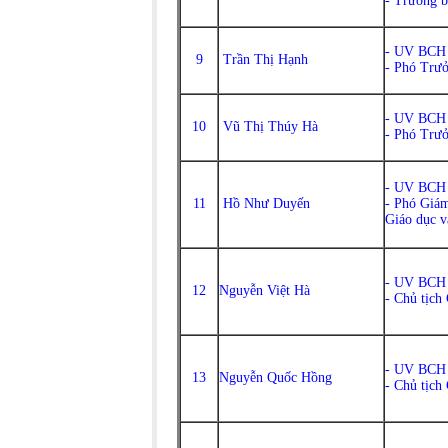
- Trưởng 
- UV BCH
9
Trần Thị Hạnh
- Phó Trư
- UV BCH
10
Vũ Thị Thúy Hà
- Phó Trư
- UV BCH
11
Hồ Như Duyến
- Phó Giám
Giáo dục 
- UV BCH
12
Nguyễn Việt Hà
- Chủ tịch
- UV BCH
13
Nguyễn Quốc Hồng
- Chủ tịch