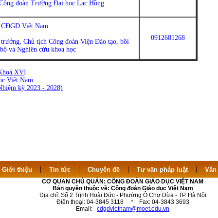
 Công đoàn Trường Đại học Lạc Hồng
 CĐGD Việt Nam
0912681268
 trưởng, Chủ tịch Công đoàn Viện Đào tạo, bồi
bộ và Nghiên cứu khoa học
 Khoá XV
I
ục Việt Nam
iệm kỳ 2023 - 2028)
|
|
|
|
|
Giới thiệu
Tin tức
Chuyên đề
Tư vấn pháp luật
Văn
CƠ QUAN CHỦ QUẢN: CÔNG ĐOÀN GIÁO DỤC VIỆT NAM
Bản quyền thuộc về: Công đoàn Giáo dục Việt Nam
Địa chỉ: Số 2 Trịnh Hoài Đức - Phường Ô Chợ Dừa - TP. Hà Nội
Điện thoại: 04-3845 3118 * Fax: 04-3843 3693
Email:
cdgdvietnam@moet.edu.vn