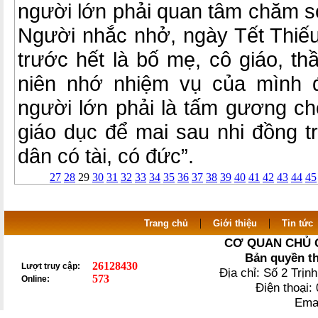
người lớn phải quan tâm chăm s
Người nhắc nhở, ngày Tết Thiếu
trước hết là bố mẹ, cô giáo, t
niên nhớ nhiệm vụ của mình đ
người lớn phải là tấm gương ch
giáo dục để mai sau nhi đồng t
dân có tài, có đức”.
27
28
29
30
31
32
33
34
35
36
37
38
39
40
41
42
43
44
45
|
|
Trang chủ
Giới thiệu
Tin tức
CƠ QUAN CHỦ 
Bản quyền t
26128430
Lượt truy cập:
Địa chỉ: Số 2 Trị
573
Online:
Điện thoại
Ema