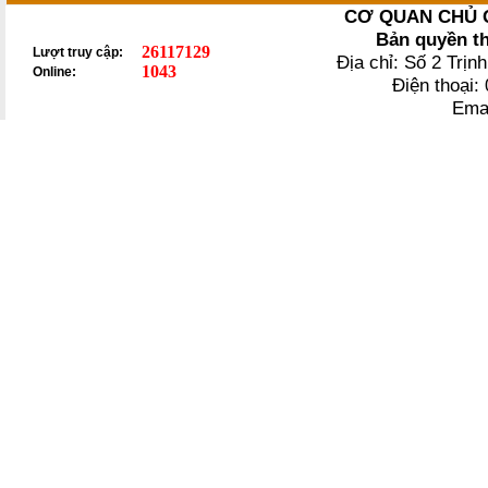
CƠ QUAN CHỦ 
Bản quyền t
26117129
Lượt truy cập:
Địa chỉ: Số 2 Trị
1043
Online:
Điện thoại
Ema