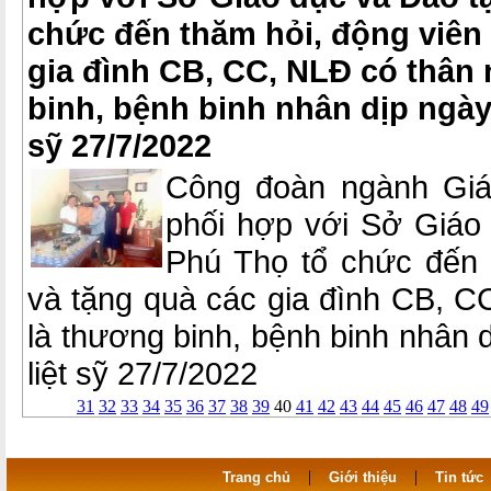
chức đến thăm hỏi, động viên 
gia đình CB, CC, NLĐ có thân
binh, bệnh binh nhân dịp ngày
sỹ 27/7/2022
Công đoàn ngành Giá
phối hợp với Sở Giáo 
Phú Thọ tổ chức đến 
và tặng quà các gia đình CB, C
là thương binh, bệnh binh nhân 
liệt sỹ 27/7/2022
31
32
33
34
35
36
37
38
39
40
41
42
43
44
45
46
47
48
49
|
|
Trang chủ
Giới thiệu
Tin tức