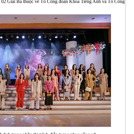
 02 Giải Ba thuộc về Tổ Công đoàn Khoa Tiếng Anh và Tổ Công