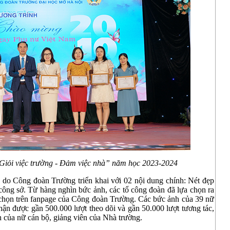
Giỏi việc trường
-
Đ
ảm việc nhà” năm học 2023-2024
o Công đoàn Trường triển khai với 02 nội dung chính: Nét đẹp
công sở. Từ hàng nghìn bức ảnh, các tổ công đoàn đã lựa chọn ra
 chọn trên fanpage của Công đoàn Trường. Các bức ảnh của 39 nữ
ận được gần 500.000 lượt theo dõi và gần 50.000 lượt tương tác,
h của nữ cán bộ, giảng viên của Nhà trường.