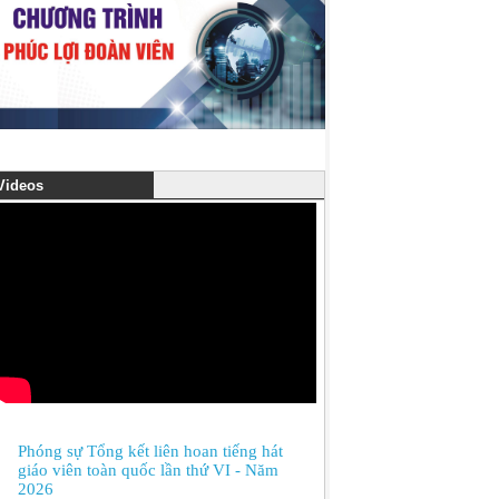
ideos
Phóng sự Tổng kết liên hoan tiếng hát
giáo viên toàn quốc lần thứ VI - Năm
2026