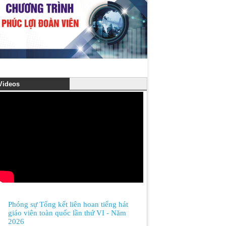
ideos
Phóng sự Tổng kết liên hoan tiếng hát
giáo viên toàn quốc lần thứ VI - Năm
2026