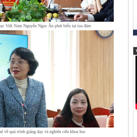
dục Việt Nam Nguyễn Ngọc Ân phát biểu tại tọa đàm
V
sẻ về quá trình giảng dạy và nghiên cứu khoa học