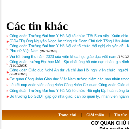
Các tin khác
Công đoàn Trường Đại học Y Hà Nội tổ chức “Tết Sum vầy- Xuân chia
(GD&TĐ) Ông Nguyễn Ngọc Ân trúng cử Đoàn Chủ tịch Tổng Liên đoà
Công đoàn Trường Đại học Y Hà Nội đã tổ chức Hội nghị chuyên đề - 
Phụ nữ Việt Nam
(01/11/2023)
Vui tết trung thu năm 2023 của viện khoa học giáo dục việt nam
(17/10/
Công đoàn trường Đại học Mỏ - Địa chất ủng hộ các nạn nhân, gia đìn
(14/10/2023)
Công đoàn Giáo dục Nghệ An dự và chỉ đạo Hội nghị viên chức, ngườ
(25/09/2023)
Cơ quan Công đoàn Giáo dục Việt Nam tưởng niệm các nạn nhân trong
Lễ kết nạp đoàn viên công đoàn Công đoàn Cơ quan Công đoàn Giáo d
Công đoàn Trường Đại học Y Hà Nội tổ chức Hội nghị tập huấn công t
Bộ trưởng Bộ GDĐT gặp gỡ nhà giáo, cán bộ quản lý, nhân viên ngành
|
|
Trang chủ
Giới thiệu
Tin tức
CƠ QUAN CHỦ 