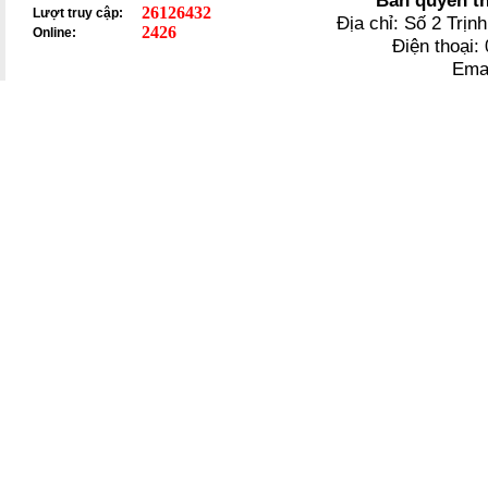
Bản quyền t
26126432
Lượt truy cập:
Địa chỉ: Số 2 Trị
2426
Online:
Điện thoại
Ema