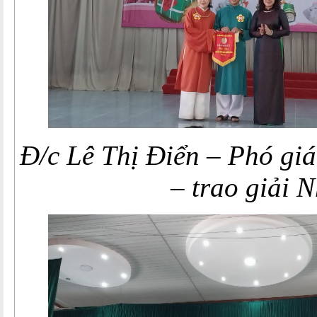
Đ/c Lê Thị Điển – Phó g
– trao giải N