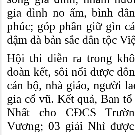
gia đình no ấm, bình đẳn
phúc; góp phần giữ gìn cá
đậm đà bản sắc dân tộc Vi
Hội thi diễn ra trong khô
đoàn kết, sôi nổi được đô
cán bộ, nhà giáo, người l
gia cổ vũ. Kết quả, Ban tổ 
Nhất cho CĐCS Trườ
Vương; 03 giải Nhì đượ