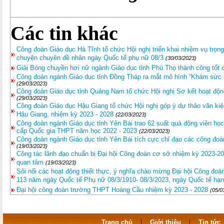
Các tin khác
Công đoàn Giáo dục Hà Tĩnh tổ chức Hội nghị triển khai nhiệm vụ trọ
chuyện chuyên đề nhân ngày Quốc tế phụ nữ 08/3
(30/03/2023)
Giải Bóng chuyền hơi nữ ngành Giáo dục tỉnh Phú Thọ thành công tốt 
Công đoàn ngành Giáo dục tỉnh Đồng Tháp ra mắt mô hình “Khám sức 
(29/03/2023)
Công đoàn Giáo dục tỉnh Quảng Nam tổ chức Hội nghị Sơ kết hoạt độ
(29/03/2023)
Công đoàn Giáo dục Hậu Giang tổ chức Hội nghị góp ý dự thảo văn kiện
Hậu Giang, nhiệm kỳ 2023 - 2028
(22/03/2023)
Công đoàn ngành Giáo dục tỉnh Yên Bái trao 62 suất quà động viên học s
cấp Quốc gia THPT năm học 2022 - 2023
(22/03/2023)
Công đoàn ngành Giáo dục tỉnh Yên Bái tích cực chỉ đạo các công đoà
(19/03/2023)
Công tác lãnh đạo chuẩn bị Đại hội Công đoàn cơ sở nhiệm kỳ 2023-2
quan tâm
(19/03/2023)
Sôi nổi các hoạt động thiết thực, ý nghĩa chào mừng Đại hội Công đo
113 năm ngày Quốc tế Phụ nữ 08/3/1910- 08/3/2023, ngày Quốc tế hạn
Đại hội công đoàn trường THPT Hoàng Cầu nhiệm kỳ 2023 - 2028
(05/0
|
|
Trang chủ
Giới thiệu
Tin tức