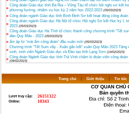
Công đoàn Giáo dục tỉnh Bà Rịa – Vũng Tàu tổ chức hội nghị sơ kết hoạ
phương hướng, nhiệm vụ học kỳ 2 năm học 2022-2023
(05/03/2023)
Công đoàn ngành Giáo dục tỉnh Bình Định Sơ kết hoạt động công đoàn
Công đoàn ngành Giáo dục Hà Nội tổ chức Hội nghị Sơ kết Học kỳ I, 
2023
(05/03/2023)
Công đoàn Giáo dục Hà Tĩnh tổ chức thành công chương trình “Tết su
đán Quý Mão - 2023
(05/03/2023)
ấm áp từ “mái ấm công đoàn” đầu xuân mới
(05/03/2023)
Chương trình “Tết Sum vầy - Xuân gắn kết” xuân Quý Mão 2023 Tặng quà t
sinh, sinh viên Ngành Giáo dục và Đào tạo tỉnh Lạng Sơn
(14/02/2023)
Công đoàn Ngành Giáo dục tỉnh Trà Vinh chăm lo đoàn viên công đoàn
(09/02/2023)
|
|
Trang chủ
Giới thiệu
Tin tức
CƠ QUAN CHỦ 
Bản quyền t
26151322
Lượt truy cập:
Địa chỉ: Số 2 Trị
10343
Online:
Điện thoại
Ema