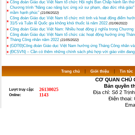
Công đoàn Giáo dục Việt Nam tổ chức Hội nghị Ban Chấp hành lần thứ 
Chương trình “Nâng cao năng lực ứng xử sư phạm, đạo đức nhà giáo" 
mầm hạnh phúc”
(21/06/2022)
Công đoàn Giáo dục Việt Nam tổ chức mít tinh và hoạt động điểm hưở
31/5 và Tuần lễ Quốc gia không khói thuốc lá năm 2022
(01/06/2022)
Công đoàn Giáo dục Việt Nam: Nhiều hoạt động ý nghĩa trong Chương 
Công đoàn Giáo dục Việt Nam tổ chức các hoạt động hưởng ứng Tháng
Tháng Công nhân năm 2022
(21/05/2022)
(GDTĐ)Công đoàn Giáo dục Việt Nam hưởng ứng Tháng Công nhân v
(ĐCSVN) – Cần có thêm những chính sách phù hợp với giáo viên đang c
|
|
Trang chủ
Giới thiệu
Tin tức
CƠ QUAN CHỦ 
Bản quyền t
26130025
Lượt truy cập:
Địa chỉ: Số 2 Trị
1143
Online:
Điện thoại
Ema