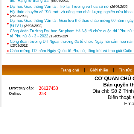
đề: “Rạng rỡ tháng Ba”
(05/04/2022)
Đại học Giao thông Vận tải: Trở lại Trường và hoa sẽ nở
(26/03/2022)
Hội thảo chuyên đề “Đổi mới và nâng cao chất lượng nghiên cứu khoa 
(26/03/2022)
Đại học Giao thông Vận tải: Giao lưu thể thao chào mừng 60 năm ngày
(GTVT)
(24/03/2022)
Công đoàn Trường Đại học Sư phạm Hà Nội tổ chức cuộc thi “Phụ n
tế Phụ nữ 8 - 3 - 2022
(15/03/2022)
Công đoàn trường ĐH Ngoại thương đã tổ chức Ngày hội cắm hoa năm
(15/03/2022)
Chào mừng 112 năm Ngày Quốc tế Phụ nữ, tổng kết và trao giải Cuộc t
|
|
Trang chủ
Giới thiệu
Tin tức
CƠ QUAN CHỦ 
Bản quyền t
26127453
Lượt truy cập:
Địa chỉ: Số 2 Trị
253
Online:
Điện thoại
Ema