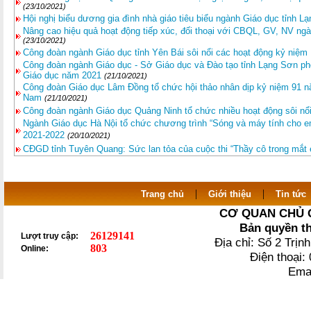
(23/10/2021)
Hội nghị biểu dương gia đình nhà giáo tiêu biểu ngành Giáo dục tỉnh L
Nâng cao hiệu quả hoạt động tiếp xúc, đối thoại với CBQL, GV, NV ng
(23/10/2021)
Công đoàn ngành Giáo dục tỉnh Yên Bái sôi nổi các hoạt động kỷ niệ
Công đoàn ngành Giáo dục - Sở Giáo dục và Đào tạo tỉnh Lạng Sơn ph
Giáo dục năm 2021
(21/10/2021)
Công đoàn Giáo dục Lâm Đồng tổ chức hội thảo nhân dịp kỷ niệm 91 nă
Nam
(21/10/2021)
Công đoàn ngành Giáo dục Quảng Ninh tổ chức nhiều hoạt động sôi n
Ngành Giáo dục Hà Nội tổ chức chương trình “Sóng và máy tính cho em
2021-2022
(20/10/2021)
CĐGD tỉnh Tuyên Quang: Sức lan tỏa của cuộc thi “Thầy cô trong mắt
|
|
Trang chủ
Giới thiệu
Tin tức
CƠ QUAN CHỦ 
Bản quyền t
26129141
Lượt truy cập:
Địa chỉ: Số 2 Trị
803
Online:
Điện thoại
Ema