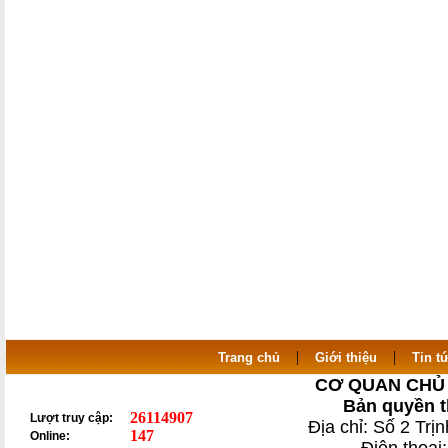
|
|
Trang chủ
Giới thiệu
Tin t
CƠ QUAN CHỦ 
Bản quyền t
26114907
Lượt truy cập:
Địa chỉ: Số 2 Tr
147
Online: