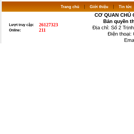
|
|
Trang chủ
Giới thiệu
Tin tức
CƠ QUAN CHỦ 
Bản quyền t
26127323
Lượt truy cập:
Địa chỉ: Số 2 Trị
211
Online:
Điện thoại
Ema