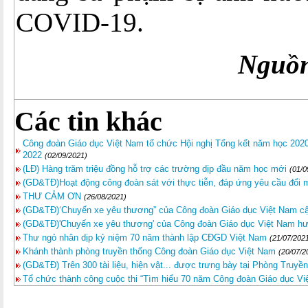
COVID-19.
Nguồn
Các tin khác
Công đoàn Giáo dục Việt Nam tổ chức Hội nghị Tổng kết năm học 2020 
2022
(02/09/2021)
(LĐ) Hàng trăm triệu đồng hỗ trợ các trường dịp đầu năm học mới
(01/0
(GD&TĐ)Hoạt động công đoàn sát với thực tiễn, đáp ứng yêu cầu đổi 
THƯ CẢM ƠN
(26/08/2021)
(GD&TĐ)‘Chuyến xe yêu thương” của Công đoàn Giáo dục Việt Nam c
(GD&TĐ)'Chuyến xe yêu thương' của Công đoàn Giáo dục Việt Nam h
Thư ngỏ nhân dịp kỷ niệm 70 năm thành lập CĐGD Việt Nam
(21/07/202
Khánh thành phòng truyền thống Công đoàn Giáo dục Việt Nam
(20/07/2
(GD&TĐ) Trên 300 tài liệu, hiện vật... được trưng bày tại Phòng Tru
Tổ chức thành công cuộc thi “Tìm hiểu 70 năm Công đoàn Giáo dục Vi