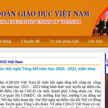
ạt động
Chuyên đề
Tư vấn pháp luật
Văn bản
CĐGD Việt Nam
c Hội nghị Tổng kết năm học 2020 - 2021, triển khai
dục (CĐGD) Việt Nam tổ chức hội nghị tổng kết công tác công
 tác năm học 2021 – 2022 bằng hình thưc trực tuyến tại điểm cầu
 điểm cầu tại CĐGD các tỉnh, thành phố; Công đoàn các Đại
 Cơ quan Bộ GD&ĐT, các trường Đại học, trường Cao đẳng sư
n 500 đại biểu tham dự. Dự Hội nghị tại điểm cầu Hà Nội có đồng
ban Tuyên giáo Tổng Liên đoàn. Về phía CĐGD Việt Nam có các