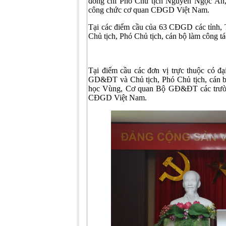
đồng chí Phó Chủ tịch Nguyễn Ngọc Ân, 
công chức cơ quan CĐGD Việt Nam.
Tại các điểm cầu của 63 CĐGD các tỉnh,
Chủ tịch, Phó Chủ tịch, cán bộ làm công 
Tại điểm cầu các đơn vị trực thuộc có 
GD&ĐT và Chủ tịch, Phó Chủ tịch, cán b
học Vùng, Cơ quan Bộ GĐ&ĐT các trường
CĐGD Việt Nam.