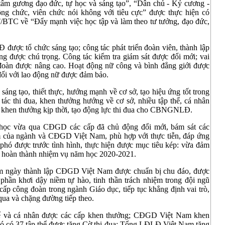
tấm gương đạo đức, tự học và sáng tạo”, “Dân chủ - Kỷ cương -
ng chức, viên chức nói không với tiêu cực” được thực hiện có
CT/BTC về “Đẩy mạnh việc học tập và làm theo tư tưởng, đạo đức,
được tổ chức sáng tạo; công tác phát triển đoàn viên, thành lập
g được chú trọng. Công tác kiểm tra giám sát được đổi mới; vai
g đoàn được nâng cao. Hoạt động nữ công và bình đẳng giới được
h đối với lao động nữ được đảm bảo.
sáng tạo, thiết thực, hướng mạnh về cơ sở, tạo hiệu ứng tốt trong
tác thi đua, khen thưởng hướng về cơ sở, nhiều tập thể, cá nhân
inh, khen thưởng kịp thời, tạo động lực thi đua cho CBNGNLĐ.
 học vừa qua CĐGD các cấp đã chủ động đổi mới, bám sát các
âm của ngành và CĐGD Việt Nam, phù hợp với thực tiễn, đáp ứng
 phó được trước tình hình, thực hiện được mục tiêu kép: vừa đảm
 hoàn thành nhiệm vụ năm học 2020-2021.
m ngày thành lập CĐGD Việt Nam được chuẩn bị chu đáo, được
ần khơi dậy niềm tự hào, tinh thần trách nhiệm trong đội ngũ
ấp công đoàn trong ngành Giáo dục, tiếp tục khẳng định vai trò,
ua và chặng đường tiếp theo.
thể và cá nhân được các cấp khen thưởng; CĐGD Việt Nam khen
 đó có 37 tập thể được tặng Cờ thi đua; Tổng LĐLĐ Việt Nam tặng