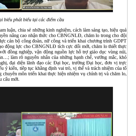
i biểu phát biểu tại các điểm cầu
tham luận, chia sẻ những kinh nghiệm, cách làm sáng tạo, hiệu quả
n truyền nâng cao nhận thức cho CBNGNLĐ, chăm lo trong cho đội
 lực cán bộ công đoàn, nữ công và triển khai chương trình GDPT
 tạo động lực cho CBNGNLĐ tích cực đổi mới, chăm lo thiết thực
ới đồng nghiệp, vận động nguồn lực hỗ trợ giáo dục vùng núi,
hăn…; làm rõ nguyên nhân của những hạnh chế, vướng mắc, khó
ghị, đại diện lãnh đạo các Đại học, trường Đại học, đơn vị trực
ý kiến, tiêp tục khẳng định vai trò, vị thế và trách nhiệm của tổ
 chuyên môn triển khai thực hiện nhiệm vụ chính trị và chăm lo,
 cẩu mới.