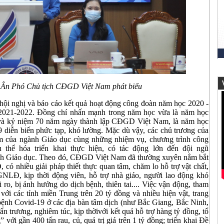
V
Ân Phó Chủ tịch CĐGD Việt Nam phát biểu
ội nghị và báo cáo kết quả hoạt động công đoàn năm học 2020 -
021-2022. Đồng chí nhấn mạnh trong năm học vừa là năm học
 và kỷ niệm 70 năm ngày thành lập CĐGD Việt Nam, là năm học
9 diễn biến phức tạp, khó lường. Mặc dù vậy, các chủ trương của
m của ngành Giáo dục cùng những nhiệm vụ, chương trình công
ể hóa triển khai thực hiện, có tác động lớn đến đội ngũ
 Giáo dục. Theo đó, CĐGD Việt Nam đã thường xuyên nắm bắt
ó nhiều giải pháp thiết thực quan tâm, chăm lo hỗ trợ vật chất,
NLĐ, kịp thời động viên, hỗ trợ nhà giáo, người lao động khó
i ro, bị ảnh hưởng do dịch bệnh, thiên tai.... Việc vận động, tham
 với các tỉnh miền Trung trên 20 tỷ đồng và nhiều hiện vật, trang
h bệnh Covid-19 ở các địa bàn tâm dịch (như Bắc Giang, Bắc Ninh,
 trương, nghiêm túc, kịp thờivới kết quả hỗ trợ hàng tỷ đồng, tổ
ới gần 400 tấn rau, củ, quả trị giá trên 1 tỷ đồng; triển khai Đề