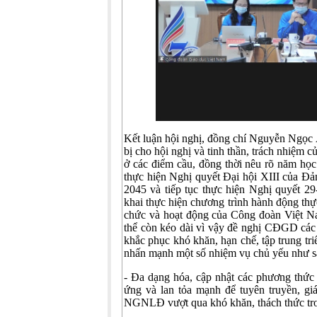
Kết luận hội nghị, đồng chí Nguyễn Ngọc
bị cho hội nghị và tinh thần, trách nhiệm c
ở các điểm cầu, đồng thời nêu rõ năm họ
thực hiện Nghị quyết Đại hội XIII của Đả
2045 và tiếp tục thực hiện Nghị quyết 2
khai thực hiện chương trình hành động th
chức và hoạt động của Công đoàn Việt Na
thể còn kéo dài vì vậy đề nghị CĐGD các c
khắc phục khó khăn, hạn chế, tập trung t
nhấn mạnh một số nhiệm vụ chủ yếu như s
- Đa dạng hóa, cập nhật các phương thức 
ứng và lan tỏa mạnh để tuyên truyền, 
NGNLĐ vượt qua khó khăn, thách thức tro