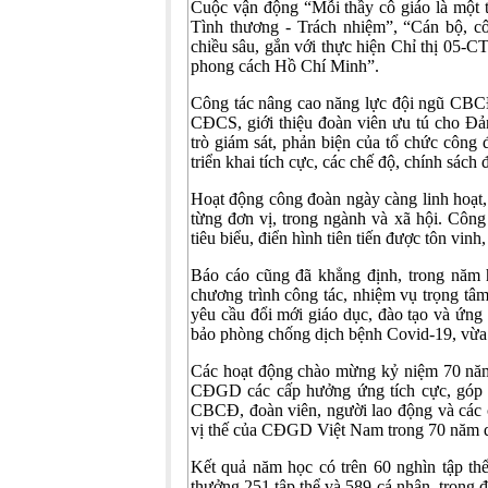
Cuộc vận động “Mỗi thầy cô giáo là một 
Tình thương - Trách nhiệm”, “Cán bộ, cô
chiều sâu, gắn với thực hiện Chỉ thị 05-
phong cách Hồ Chí Minh”.
Công tác nâng cao năng lực đội ngũ CBCĐ 
CĐCS, giới thiệu đoàn viên ưu tú cho Đản
trò giám sát, phản biện của tổ chức côn
triển khai tích cực, các chế độ, chính sác
Hoạt động công đoàn ngày càng linh hoạt, 
từng đơn vị, trong ngành và xã hội. Công 
tiêu biểu, điển hình tiên tiến được tôn v
Báo cáo cũng đã khẳng định, trong năm
chương trình công tác, nhiệm vụ trọng t
yêu cầu đổi mới giáo dục, đào tạo và ứng
bảo phòng chống dịch bệnh Covid-19, vừa
Các hoạt động chào mừng kỷ niệm 70 nă
CĐGD các cấp hưởng ứng tích cực, góp ph
CBCĐ, đoàn viên, người lao động và các c
vị thế của CĐGD Việt Nam trong 70 năm q
Kết quả năm học có trên 60 nghìn tập 
thưởng 251 tập thể và 589 cá nhân, trong