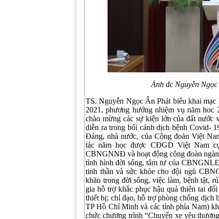
Ảnh đc Nguyễn Ngọc 
TS. Nguyễn Ngọc Ân Phát biểu khai mạc h
2021, phương hướng nhiệm vụ năm hoc 2
chào mừng các sự kiện lớn của đất nước
diễn ra trong bối cảnh dịch bệnh Covid- 1
Đảng, nhà nước, của Công đoàn Việt Na
tác năm học được CĐGD Việt Nam cụ th
CBNGNNĐ và hoạt động công đoàn ngành
tình hình đời sống, tâm tư của CBNGNLĐ, c
tinh thần và sức khỏe cho đội ngũ CBNG
khăn trong đời sống, việc làm, bệnh tật, rủ
gia hỗ trợ khắc phục hậu quả thiên tai đối
thiết bị; chỉ đạo, hỗ trợ phòng chống dịc
TP Hồ Chí Minh và các tỉnh phía Nam) khẩn
chức chương trình “Chuyến xe yêu thương” v