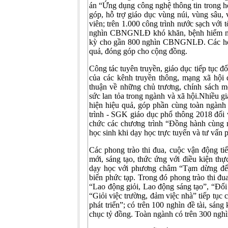
án “Ứng dụng công nghệ thông tin trong hỗ
góp, hỗ trợ giáo dục vùng núi, vùng sâu,
viên; trên 1.000 công trình nước sạch với 
nghìn CBNGNLĐ khó khăn, bệnh hiểm ngh
kỳ cho gần 800 nghìn CBNGNLĐ. Các hoạt đ
quả, đóng góp cho cộng đồng.
Công tác tuyên truyền, giáo dục tiếp tục đ
của các kênh truyền thông, mạng xã hội 
thuận về những chủ trương, chính sách mới
sức lan tỏa trong ngành và xã hội.Nhiều
hiện hiệu quả, góp phần cùng toàn ngành 
trình - SGK giáo dục phổ thông 2018 đối v
chức các chương trình “Đồng hành cùng n
học sinh khi dạy học trực tuyến và tư 
Các phong trào thi đua, cuộc vận động t
mới, sáng tạo, thức ứng với điều kiện thự
dạy học với phương châm “Tạm dừng đến 
biến phức tạp. Trong đó phong trào thi đua
“Lao động giỏi, Lao động sáng tạo”, “Đổi 
“Giỏi việc trường, đảm việc nhà” tiếp tục
phát triển”; có trên 100 nghìn đề tài, sáng
chục tỷ đồng. Toàn ngành có trên 300 nghìn