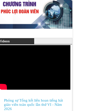
ideos
Phóng sự Tổng kết liên hoan tiếng hát
giáo viên toàn quốc lần thứ VI - Năm
2026