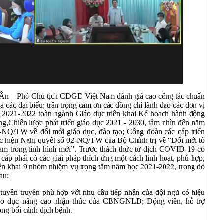
 Ân – Phó Chủ tịch CĐGD Việt Nam đánh giá cao công tác chuẩn
ủa các đại biểu; trân trọng cảm ơn các đồng chí lãnh đạo các đơn vị
c 2021-2022 toàn ngành Giáo dục triển khai Kế hoạch hành động
ng,Chiến lược phát triển giáo dục 2021 - 2030, tầm nhìn đến năm
9-NQ/TW về đổi mới giáo dục, đào tạo; Công đoàn các cấp triển
ực hiện Nghị quyết số 02-NQ/TW của Bộ Chính trị về “Đổi mới tổ
m trong tình hình mới”. Trước thách thức từ dịch COVID-19 có
ấp phải có các giải pháp thích ứng một cách linh hoạt, phù hợp,
riển khai 9 nhóm nhiệm vụ trọng tâm năm học 2021-2022, trong đó
au:
tuyên truyền phù hợp với nhu cầu tiếp nhận của đội ngũ có hiệu
giáo dục nâng cao nhận thức của CBNGNLĐ; Động viên, hỗ trợ
ng bối cảnh dịch bệnh.