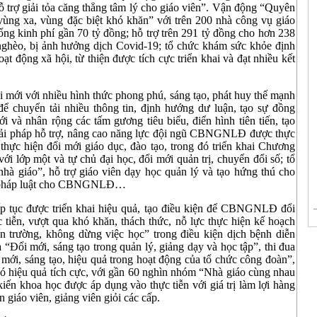
 trợ giải tỏa căng thẳng tâm lý cho giáo viên”. Vận động “Quyên
 vùng xa, vùng đặc biệt khó khăn” với trên 200 nhà công vụ giáo
tổng kinh phí gần 70 tỷ đồng; hỗ trợ trên 291 tỷ đồng cho hơn 238
èo, bị ảnh hưởng dịch Covid-19; tổ chức khám sức khỏe định
ộng xã hội, từ thiện được tích cực triển khai và đạt nhiều kết
ổi mới với nhiều hình thức phong phú, sáng tạo, phát huy thế mạnh
để chuyển tải nhiều thông tin, định hướng dư luận, tạo sự đồng
 và nhân rộng các tấm gương tiêu biểu, điển hình tiên tiến, tạo
 giải pháp hỗ trợ, nâng cao năng lực đội ngũ CBNGNLĐ được thực
thực hiện đổi mới giáo dục, đào tạo, trong đó triển khai Chương
ới lớp một và tự chủ đại học, đổi mới quản trị, chuyển đổi số; tổ
hà giáo”, hỗ trợ giáo viên dạy học quản lý và tạo hứng thú cho
vấn pháp luật cho CBNGNLĐ…
iếp tục được triển khai hiệu quả, tạo điều kiện để CBNGNLĐ đổi
c tiễn, vượt qua khó khăn, thách thức, nỗ lực thực hiện kế hoạch
trường, không dừng việc học” trong điều kiện dịch bệnh diễn
 “Đổi mới, sáng tạo trong quản lý, giảng dạy và học tập”, thi đua
mới, sáng tạo, hiệu quả trong hoạt động của tổ chức công đoàn”,
 có hiệu quả tích cực, với gần 60 nghìn nhóm “Nhà giáo cùng nhau
 kiến khoa học được áp dụng vào thực tiễn với giá trị làm lợi hàng
 giáo viên, giảng viên giỏi các cấp.