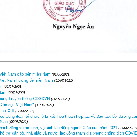
 Việt Nam cập bến miền Nam
(01/08/2021)
 Việt Nam hướng về miền Nam
(31/07/2021)
am
(21/07/2021)
 Nam
(20/07/2021)
i Phòng Truyền thống CĐGDVN
(20/07/2021)
Giáo dục Việt Nam"
(11/07/2021)
thứ XIII
(08/06/2021)
 Công đoàn tổ chức lễ kí kết thỏa thuận hợp tác về đào tạo, bồi dưỡng cá
 đoàn
(05/06/2021)
hành động về an toàn, vệ sinh lao động ngành Giáo dục năm 2021
(04/06/2021
hỗ trợ cán bộ, nhà giáo và người lao động tham gia phòng chống dịch COVID