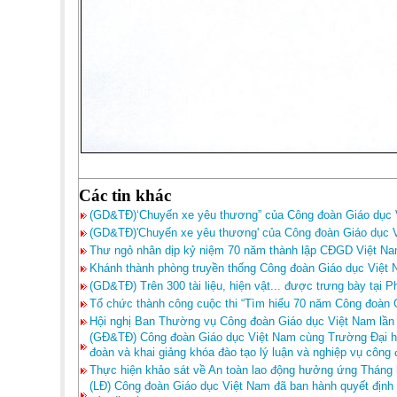
Các tin khác
(GD&TĐ)‘Chuyến xe yêu thương” của Công đoàn Giáo dục
(GD&TĐ)'Chuyến xe yêu thương' của Công đoàn Giáo dục
Thư ngỏ nhân dịp kỷ niệm 70 năm thành lập CĐGD Việt N
Khánh thành phòng truyền thống Công đoàn Giáo dục Việt
(GD&TĐ) Trên 300 tài liệu, hiện vật... được trưng bày tạ
Tổ chức thành công cuộc thi “Tìm hiểu 70 năm Công đoàn 
Hội nghị Ban Thường vụ Công đoàn Giáo dục Việt Nam lần 
(GĐ&TĐ) Công đoàn Giáo dục Việt Nam cùng Trường Đại học
đoàn và khai giảng khóa đào tạo lý luận và nghiệp vụ công
Thực hiện khảo sát về An toàn lao động hưởng ứng Tháng 
(LĐ) Công đoàn Giáo dục Việt Nam đã ban hành quyết định 