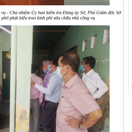
vụ - Chủ nhiệm Ủy ban kiểm tra Đảng ủy Sở, Phó Giám đốc Sở
phố phát biểu trao kinh phí sửa chữa nhà công vụ