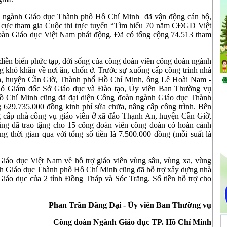
n ngành Giáo dục Thành phố Hồ Chí Minh đã vận động cán bộ,
ch cực tham gia Cuộc thi trực tuyến “Tìm hiểu 70 năm CĐGD Việt
oàn Giáo dục Việt Nam phát động. Đã có tổng cộng 74.513 tham
 diễn biến phức tạp, đời sống của công đoàn viên công đoàn ngành
ng khó khăn về nơi ăn, chốn ở. Trước sự xuống cấp công trình nhà
An, huyện Cần Giờ, Thành phố Hồ Chí Minh, ông Lê Hoài Nam -
ó Giám đốc Sở Giáo dục và Đào tạo, Ủy viên Ban Thường vụ
 Chí Minh cũng đã đại diện Công đoàn ngành Giáo dục Thành
ng 629.735.000 đồng kinh phí sửa chữa, nâng cấp công trình. Bên
âng cấp nhà công vụ giáo viên ở xã đảo Thạnh An, huyện Cần Giờ,
g đã trao tặng cho 15 công đoàn viên công đoàn có hoàn cảnh
 thời gian qua với tổng số tiền là 7.500.000 đồng (mỗi suất là
iáo dục Việt Nam về hỗ trợ giáo viên vùng sâu, vùng xa, vùng
h Giáo dục Thành phố Hồ Chí Minh cũng đã hỗ trợ xây dựng nhà
iáo dục của 2 tỉnh Đồng Tháp và Sóc Trăng. Số tiền hỗ trợ cho
Phan Trần Đăng Đại - Ủy viên Ban Thường vụ
Công đoàn Ngành Giáo dục TP. Hồ Chí Minh