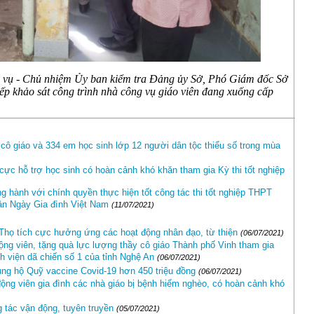
vụ - Chủ nhiệm Ủy ban kiểm tra Đảng ủy Sở, Phó Giám đốc Sở
ếp khảo sát công trình nhà công vụ giáo viên đang xuống cấp
cô giáo và 334 em học sinh lớp 12 người dân tộc thiểu số trong mùa
cực hỗ trợ học sinh có hoàn cảnh khó khăn tham gia Kỳ thi tốt nghiệp
 hành với chính quyền thực hiện tốt công tác thi tốt nghiệp THPT
hân Ngày Gia đình Việt Nam
(11/07/2021)
họ tích cực hưởng ứng các hoạt động nhân đạo, từ thiện
(06/07/2021)
ng viên, tặng quà lực lượng thầy cô giáo Thành phố Vinh tham gia
 viện dã chiến số 1 của tỉnh Nghệ An
(06/07/2021)
ủng hộ Quỹ vaccine Covid-19 hơn 450 triệu đồng
(06/07/2021)
ộng viên gia đình các nhà giáo bị bệnh hiểm nghèo, có hoàn cảnh khó
g tác vận động, tuyên truyền
(05/07/2021)