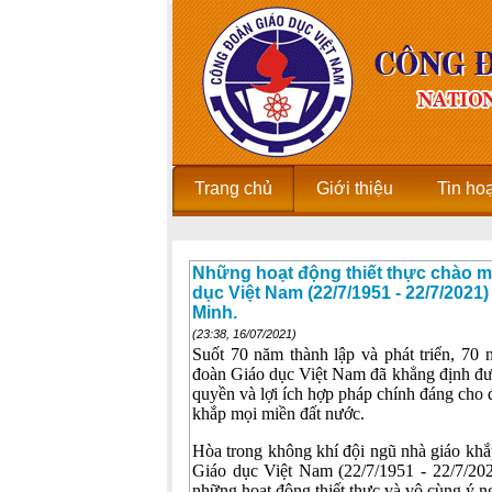
Trang chủ
Giới thiệu
Tin ho
Những hoạt động thiết thực chào 
dục Việt Nam (22/7/1951 - 22/7/20
Minh.
(23:38, 16/07/2021)
Suốt 70 năm thành lập và phát triển, 70 
đoàn Giáo dục Việt Nam đã khẳng định đượ
quyền và lợi ích hợp pháp chính đáng cho 
khắp mọi miền đất nước.
Hòa trong không khí đội ngũ nhà giáo kh
Giáo dục Việt Nam (22/7/1951 - 22/7/2
những hoạt động thiết thực và vô cùng ý n