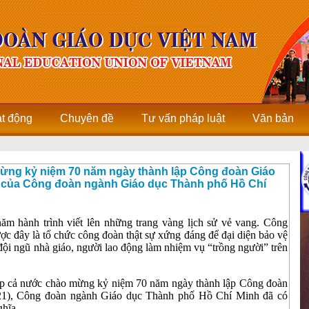
ạt động
Chuyên đề
Tư vấn pháp luật
Văn bản
mừng kỷ niệm 70 năm ngày thành lập Công đoàn Giáo
21) của Công đoàn ngành Giáo dục Thành phố Hồ Chí
năm hành trình viết lên những trang vàng lịch sử vẻ vang. Công
c đây là tổ chức công đoàn thật sự xứng đáng để đại diện bảo vệ
đội ngũ nhà giáo, người lao động làm nhiệm vụ “trồng người” trên
ắp cả nước chào mừng kỷ niệm 70 năm ngày thành lập Công đoàn
021), Công đoàn ngành Giáo dục Thành phố Hồ Chí Minh đã có
ghĩa.