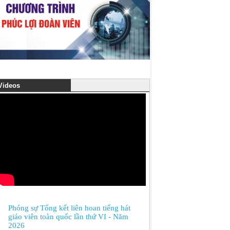
ideos
Phóng sự Tổng kết liên hoan tiếng hát
giáo viên toàn quốc lần thứ VI - Năm
2026