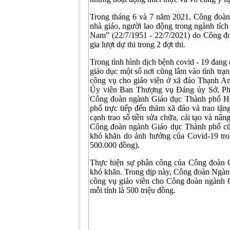
Trong tháng 6 và 7 năm 2021, Công đoà
nhà giáo, người lao động trong ngành tí
Nam” (22/7/1951 - 22/7/2021) do Công đ
gia lượt dự thi trong 2 đợt thi.
Trong tình hình dịch bệnh covid - 19 đang
giáo dục một số nơi cũng lâm vào tình trạ
công vụ cho giáo viên ở xã đảo Thạnh 
Ủy viên Ban Thượng vụ Đảng ủy Sở, Ph
Công đoàn ngành Giáo dục Thành phố Hồ
phố trực tiếp đến thăm xã đảo và trao tặ
cạnh trao số tiền sửa chữa, cải tạo và n
Công đoàn ngành Giáo dục Thành phố cũn
khó khăn do ảnh hưởng của Covid-19 trong
500.000 đồng).
Thực hiện sự phân công của Công đoàn G
khó khăn. Trong dịp này, Công đoàn Ngàn
công vụ giáo viên cho Công đoàn ngành G
mỗi tỉnh là 500 triệu đồng.