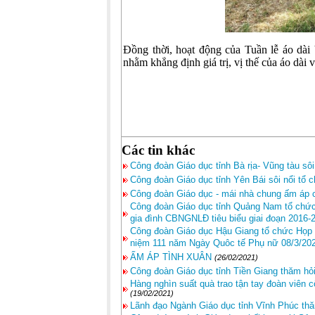
Đồng thời, hoạt động của Tuần lễ áo dài
nhằm khẳng định giá trị, vị thế của áo dài
Các tin khác
Công đoàn Giáo dục tỉnh Bà rịa- Vũng tàu sô
Công đoàn Giáo dục tỉnh Yên Bái sôi nổi tổ
Công đoàn Giáo dục - mái nhà chung ấm áp 
Công đoàn Giáo dục tỉnh Quảng Nam tổ chức
gia đình CBNGNLĐ tiêu biểu giai đoạn 2016-
Công đoàn Giáo dục Hậu Giang tổ chức Họp 
niệm 111 năm Ngày Quôc tế Phụ nữ 08/3/20
ẤM ÁP TÌNH XUÂN
(26/02/2021)
Công đoàn Giáo dục tỉnh Tiền Giang thăm hỏi
Hàng nghìn suất quà trao tận tay đoàn viên
(19/02/2021)
Lãnh đạo Ngành Giáo dục tỉnh Vĩnh Phúc thă