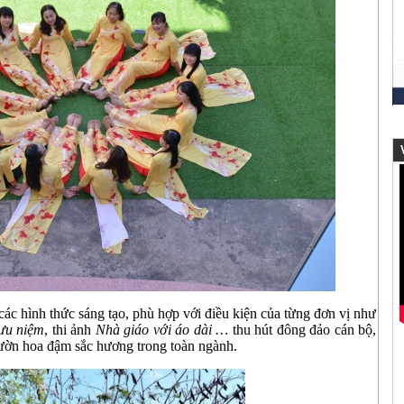
V
c hình thức sáng tạo, phù hợp với điều kiện của từng đơn vị như
ưu niệm
, thi ảnh
Nhà giáo với áo dài …
thu hút đông đảo cán bộ,
vườn hoa đậm sắc hương trong toàn ngành.