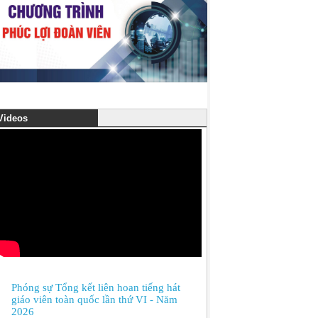
ideos
Phóng sự Tổng kết liên hoan tiếng hát
giáo viên toàn quốc lần thứ VI - Năm
2026