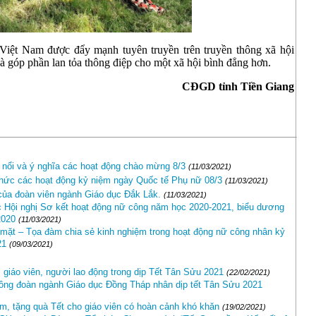
 Việt Nam được đẩy mạnh tuyên truyền trên truyền thông xã hội
 và góp phần lan tỏa thông điệp cho một xã hội bình đẳng hơn.
CĐGD tỉnh Tiền Giang
i nổi và ý nghĩa các hoạt động chào mừng 8/3
(11/03/2021)
 chức các hoạt động kỷ niệm ngày Quốc tế Phụ nữ 08/3
(11/03/2021)
của đoàn viên ngành Giáo dục Đắk Lắk.
(11/03/2021)
 Hội nghị Sơ kết hoạt động nữ công năm học 2020-2021, biểu dương
2020
(11/03/2021)
mặt – Tọa đàm chia sẻ kinh nghiệm trong hoạt động nữ công nhân kỷ
21
(09/03/2021)
 giáo viên, người lao động trong dịp Tết Tân Sửu 2021
(22/02/2021)
 công đoàn ngành Giáo dục Đồng Tháp nhân dịp tết Tân Sửu 2021
m, tặng quà Tết cho giáo viên có hoàn cảnh khó khăn
(19/02/2021)