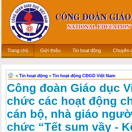
Trang chủ
Giới thiệu
Tin hoạt động
Chuyên 
»
Tin hoạt động
»
Tin hoạt động CĐGD Việt Nam
Công đoàn Giáo dục V
chức các hoạt động ch
cán bộ, nhà giáo người
chức “Tết sum vầy - K