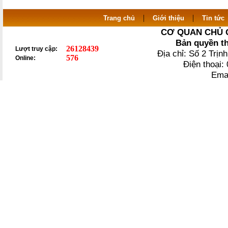
|
|
Trang chủ
Giới thiệu
Tin tức
CƠ QUAN CHỦ 
Bản quyền t
26128439
Lượt truy cập:
Địa chỉ: Số 2 Trị
576
Online:
Điện thoại
Ema