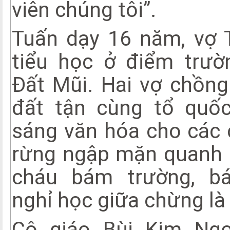
viên chúng tôi”.
Tuấn dạy 16 năm, vợ 
tiểu học ở điểm trườ
Đất Mũi. Hai vợ chồn
đất tận cùng tổ quố
sáng văn hóa cho các
rừng ngập mặn quanh 
cháu bám trường, b
nghỉ học giữa chừng là 
Cô giáo Bùi Kim Ngọ