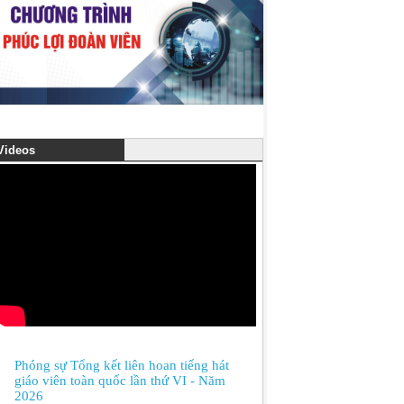
ideos
Phóng sự Tổng kết liên hoan tiếng hát
giáo viên toàn quốc lần thứ VI - Năm
2026