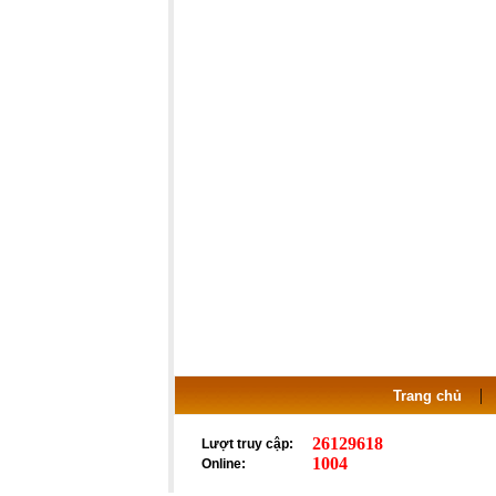
Trang chủ
26129618
Lượt truy cập:
1004
Online: