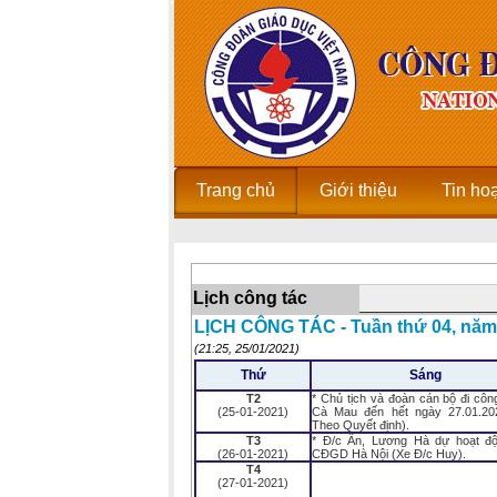
Trang chủ
Giới thiệu
Tin ho
Lịch công tác
LỊCH CÔNG TÁC - Tuần thứ 04, năm
(21:25, 25/01/2021)
Thứ
Sáng
T2
* Chủ tịch và đoàn cán bộ đi công
(25-01-2021)
Cà Mau đến hết ngày 27.01.20
Theo Quyết định).
T3
* Đ/c Ân, Lương Hà dự hoạt đ
(26-01-2021)
CĐGD Hà Nội (Xe Đ/c Huy).
T4
(27-01-2021)