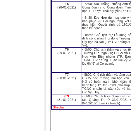
T5
- 8h00: Đ/c Thắng, Hoàng Anh t
(28-01-2021)
Công đoàn cho Công đoàn Trư
học Y - Dược Thái Nguyên (Xe Đ/
- 8h30: Đ/c Hợp dự họp góp ý 
báo phục vụ Hội nghị tổng kết
thực hiện Quyết định số 1501
theo kế hoạch.
- 8h30: Chủ tịch dự Lễ công b
định công nhận Hội đồng Trường
Đại học hà Nội (TP: CVP cùng đi
Vỹ).
T6
- 8h00: Chủ tịch thăm và chúc t
(29-01-2021)
Trường Hữu nghị 80; CBGV và H
Học viện Biên phòng (TP: Ba
TGNC, CVP cùng đi. Xe Đ/c Vỹ xu
lúc 6h45’ tại Cơ quan).
T7
- 8h00: Chủ tịch thăm và tặng qu
(30-01-2021)
CBGV các trường Đại học khu
Nội có hoàn cảnh khó khăn, 
bệnh tật (TP: Ban CSPL phối hợp
TGNC chuẩn bị, sắp xếp kế ho
Đ/c Vỹ, Huy).
CN
- 6h00: Chủ tịch và đoàn cán bộ
(31-01-2021)
tác Quảng Trị từ 31/01/2021 
04/02/2021 theo kế hoạch).
Ghi chú: