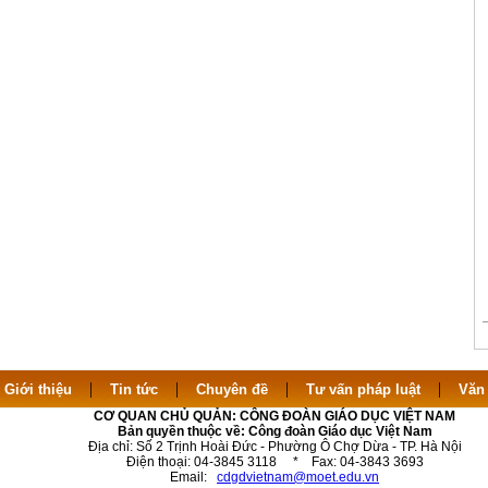
|
|
|
|
|
Giới thiệu
Tin tức
Chuyên đề
Tư vấn pháp luật
Văn
CƠ QUAN CHỦ QUẢN: CÔNG ĐOÀN GIÁO DỤC VIỆT NAM
Bản quyền thuộc về: Công đoàn Giáo dục Việt Nam
Địa chỉ: Số 2 Trịnh Hoài Đức - Phường Ô Chợ Dừa - TP. Hà Nội
Điện thoại: 04-3845 3118 * Fax: 04-3843 3693
Email:
cdgdvietnam@moet.edu.vn