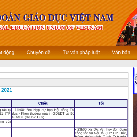
ạt động
Chuyên đề
Tư vấn pháp luật
Văn bản
 2021
Chiều
Tối
 tác tại
- 14h00: Đ/c Hợp dự họp Hội đồng Thi
21 (TP:
đua - Khen thưởng ngành GD&ĐT tại Bộ
GD&ĐT (Xe Đ/c Huy).
ộng của
- 23h00: Xe Đ/c Vỹ, Huy đón đoàn
công tác tại Nội Bài (TP: Đ/c Đức,
Hùng, Hoàng Anh, Oanh, Tr.Hạnh).