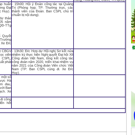
ập huấn
- 15h00: Hội ý Đoàn công tác tại Quảng
ờng Đại
Trị (Phòng họp; TP: Thường trực, các
c Huy).
thành viên của Đoàn. Ban CSPL chủ trì
chuẩn bị nội dung).
dự thảo
 05 năm
/QĐ-TTg
ố Quyết
 Trường
. Xe Đ/c
ết CBGV
- 13h30: Đ/c Hợp dự Hội nghị Sơ kết nửa
ọc viên
nhiệm kỳ thực hiện Nghị quyết Đại hội XII
n CSPL,
Công đoàn Việt Nam, tổng kết công tác
ất phát
công đoàn năm 2020, triển khai nhiệm vụ
năm 2021 của Công đoàn Viên chức Việt
Nam (TP: Ban CSPL cùng đi. Xe Đ/c
Huy).
à một số
 vực Hà
ốm đau,
 với Ban
ạch. Xe
 đi công
đến hết