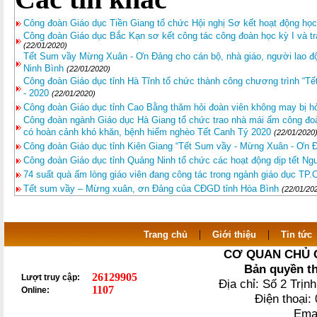
Công đoàn Giáo dục Tiền Giang tổ chức Hội nghị Sơ kết hoạt động họ
Công đoàn Giáo dục Bắc Kạn sơ kết công tác công đoàn học kỳ I và
(22/01/2020)
Tết Sum vầy Mừng Xuân - Ơn Đảng cho cán bộ, nhà giáo, người lao độ
Ninh Bình
(22/01/2020)
Công đoàn Giáo dục tỉnh Hà Tĩnh tổ chức thành công chương trình “T
- 2020
(22/01/2020)
Công đoàn Giáo dục tỉnh Cao Bằng thăm hỏi đoàn viên không may bị h
Công đoàn ngành Giáo dục Hà Giang tổ chức trao nhà mái ấm công đoàn
có hoàn cảnh khó khăn, bệnh hiểm nghèo Tết Canh Tý 2020
(22/01/2020
Công đoàn Giáo dục tỉnh Kiên Giang “Tết Sum vầy - Mừng Xuân - Ơn
Công đoàn Giáo dục tỉnh Quảng Ninh tổ chức các hoạt động dịp tết N
74 suất quà ấm lòng giáo viên đang công tác trong ngành giáo dục TP
Tết sum vầy – Mừng xuân, ơn Đảng của CĐGD tỉnh Hòa Bình
(22/01/20
|
|
Trang chủ
Giới thiệu
Tin tức
CƠ QUAN CHỦ 
Bản quyền t
26129905
Lượt truy cập:
Địa chỉ: Số 2 Trị
1107
Online:
Điện thoại
Ema