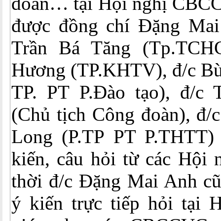
đoàn… tại Hội nghị CBCC
được đồng chí Đặng Mai
Trần Bá Tăng (Tp.TCHC
Hương (TP.KHTV), đ/c Bù
TP. PT P.Đào tạo), đ/c
(Chủ tịch Công đoàn), đ/
Long (P.TP PT P.THTT) 
kiến, câu hỏi từ các Hội 
thời đ/c Đặng Mai Anh cũn
ý kiến trực tiếp hỏi tại H