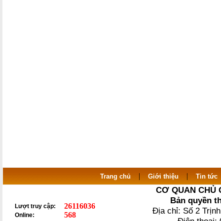
|
|
Trang chủ
Giới thiệu
Tin tức
CƠ QUAN CHỦ 
Bản quyền t
26116036
Lượt truy cập:
Địa chỉ: Số 2 Trị
568
Online: