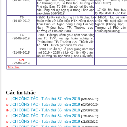
TP:Thường trực, Tổ Biên tập, Trưởng và
ban TGNC).
Phó các Ban. Tổ Biên tập gửi tài liệu cho
- 17h00: Đ/c Đức họ
các đồng chí dự họp qua trang Lãnh đạo
tại Bộ GD&ĐT (Xe Đ/c 
vào chiều 16/9/2019).
T5
- 9h00: Lễ Ký kết chương trình Vì phúc lợi
- 14h00: Họp về triển
(19-09-2019)
Đoàn viên với Liên hiệp HTX Nông dược
chức Hội nghị gặp 
Thái Bình và Ngân hàng Hàng Hải Việt
Ngành (Phòng họp; 
Nam (Phòng họp: TP: Thường trực,
Trưởng và Phó các
Trưởng và Phó các Ban).
chuẩn bị nội dung).
T6
- 8h00: Hội nghị đánh giá 3 năm hoạt động
(20-09-2019)
của Tổ TVPL và tập huấn nghiệp vụ
(Phòng họp; TP: Thường trực, Thành viên
Tổ TVPL, Từ chuyên viên trở lên).
T7
- 8h00: Đ/c Ân dự Lễ Khai giảng năm học
(21-09-2019)
mới 2019 - 2020 và Lễ Kỷ niệm 60 thành
lập Trường Đại học Vinh (Theo Giấy mời).
CN
(22-09-2019)
Ghi chú:
Các tin khác
LỊCH CÔNG TÁC - Tuần thứ 37, năm 2019
(08/09/2019)
LỊCH CÔNG TÁC - Tuần thứ 36, năm 2019
(02/09/2019)
LỊCH CÔNG TÁC - Tuần thứ 35, năm 2019
(25/08/2019)
LỊCH CÔNG TÁC - Tuần thứ 34, năm 2019
(18/08/2019)
LỊCH CÔNG TÁC - Tuần thứ 33, năm 2019
(11/08/2019)