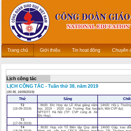
Trang chủ
Giới thiệu
Tin hoạt động
Chuyên 
Lịch công tác
LỊCH CÔNG TÁC - Tuần thứ 38, năm 2019
(00:36, 16/09/2019)
Thứ
Sáng
Chiề
T2
- 8h00: Đ/c Hợp dự Lễ Khai giảng năm
- 14h00: Hội ý Thườn
(16-09-2019)
học 2019 - 2020 của Trường Đại học
tịch; Mời CVP dự).
SPTDTT Hà Nội (TP: CVP cùng đi. Xe
Đ/c Huy).
T3
(17-09-2019)
T4
- 8h30: Họp với Tổ Biên tập Quy định
- 14h00: Gặp, trao đổ
(18-09-2019)
đánh giá, xếp loại CĐCS (Phòng họp;
họp; TP: Thường trự