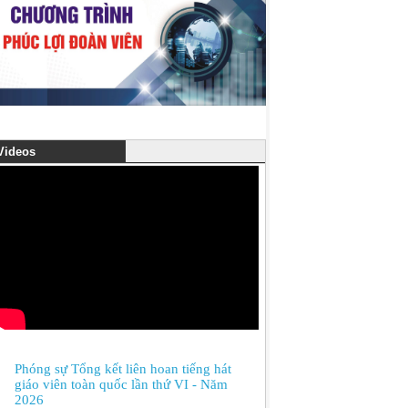
ideos
Phóng sự Tổng kết liên hoan tiếng hát
giáo viên toàn quốc lần thứ VI - Năm
2026