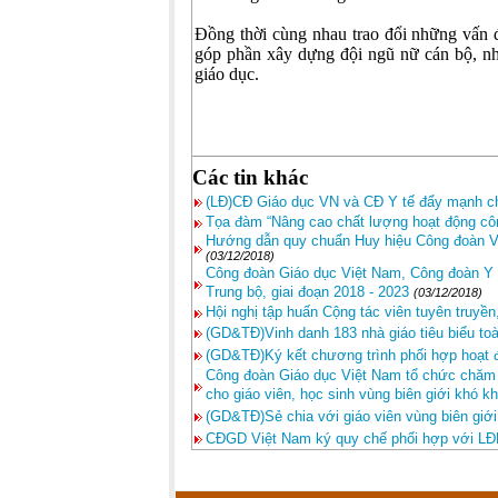
Đồng thời cùng nhau trao đổi những vấn 
góp phần xây dựng đội ngũ nữ cán bộ, nh
giáo dục.
Các tin khác
(LĐ)CĐ Giáo dục VN và CĐ Y tế đẩy mạnh c
Tọa đàm “Nâng cao chất lượng hoạt động côn
Hướng dẫn quy chuẩn Huy hiệu Công đoàn Vi
(03/12/2018)
Công đoàn Giáo dục Việt Nam, Công đoàn Y t
Trung bộ, giai đoạn 2018 - 2023
(03/12/2018)
Hội nghị tập huấn Cộng tác viên tuyên truyền
(GD&TĐ)Vinh danh 183 nhà giáo tiêu biểu t
(GD&TĐ)Ký kết chương trình phối hợp hoạt 
Công đoàn Giáo dục Việt Nam tổ chức chăm 
cho giáo viên, học sinh vùng biên giới khó k
(GD&TĐ)Sẻ chia với giáo viên vùng biên giới
CĐGD Việt Nam ký quy chế phối hợp với LĐ