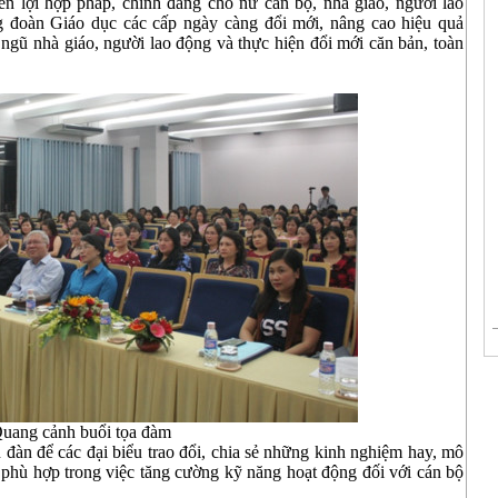
yền lợi hợp pháp, chính đáng cho nữ cán bộ, nhà giáo, người lao
đoàn Giáo dục các cấp ngày càng đổi mới, nâng cao hiệu quả
ngũ nhà giáo, người lao động và thực hiện đổi mới căn bản, toàn
uang cảnh buổi tọa đàm
đàn để các đại biểu trao đổi, chia sẻ những kinh nghiệm hay, mô
 phù hợp trong việc tăng cường kỹ năng hoạt động đối với cán bộ