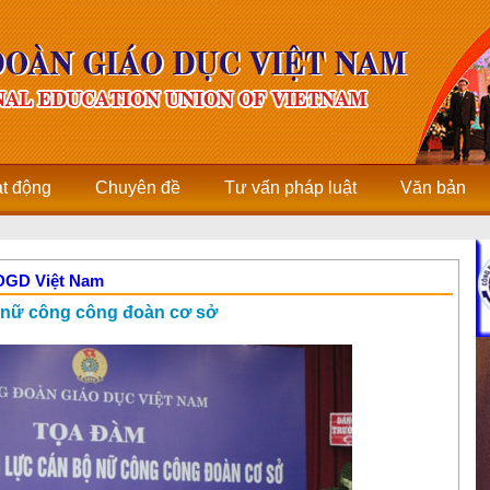
ạt động
Chuyên đề
Tư vấn pháp luật
Văn bản
CĐGD Việt Nam
 nữ công công đoàn cơ sở