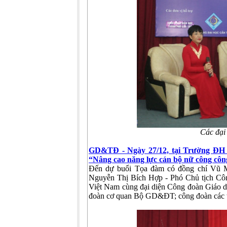
Các đại 
GD&TĐ - Ngày 27/12, tại Trường ĐH 
“Nâng cao năng lực cán bộ nữ công côn
Đến dự buổi Tọa đàm có đồng chí Vũ M
Nguyễn Thị Bích Hợp - Phó Chủ tịch Cô
Việt Nam cùng đại diện Công đoàn Giáo dụ
đoàn cơ quan Bộ GD&ĐT; công đoàn các t