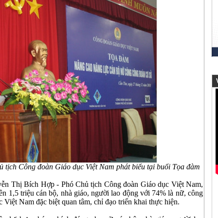
V
 tịch Công đoàn Giáo dục Việt Nam phát biểu tại buổi Tọa đàm
uyễn Thị Bích Hợp - Phó Chủ tịch Công đoàn Giáo dục Việt Nam,
ên 1,5 triệu cán bộ, nhà giáo, người lao động với 74% là nữ, công
Việt Nam đặc biệt quan tâm, chỉ đạo triển khai thực hiện.