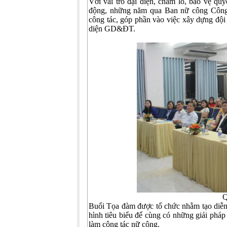
Với vai trò đại diện, chăm lo, bảo vệ qu
động, những năm qua Ban nữ công Công 
công tác, góp phần vào việc xây dựng đội 
diện GD&ĐT.
Q
Buổi Tọa đàm được tổ chức nhằm tạo diễn 
hình tiêu biểu để cùng có những giải pháp
làm công tác nữ công.