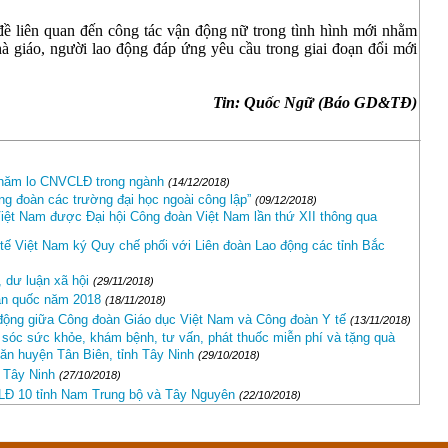
đề liên quan đến công tác vận động nữ trong tình hình mới nhằm
à giáo, người lao động đáp ứng yêu cầu trong giai đoạn đổi mới
Tin: Quốc Ngữ (Báo GD&TĐ)
hăm lo CNVCLĐ trong ngành
(14/12/2018)
g đoàn các trường đại học ngoài công lập”
(09/12/2018)
ệt Nam được Đại hội Công đoàn Việt Nam lần thứ XII thông qua
ế Việt Nam ký Quy chế phối với Liên đoàn Lao động các tỉnh Bắc
, dư luận xã hội
(29/11/2018)
oàn quốc năm 2018
(18/11/2018)
động giữa Công đoàn Giáo dục Việt Nam và Công đoàn Y tế
(13/11/2018)
sóc sức khỏe, khám bệnh, tư vấn, phát thuốc miễn phí và tặng quà
hăn huyện Tân Biên, tỉnh Tây Ninh
(29/10/2018)
 Tây Ninh
(27/10/2018)
LĐ 10 tỉnh Nam Trung bộ và Tây Nguyên
(22/10/2018)