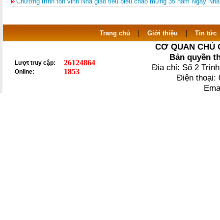
Chương trình tôn vinh Nhà giáo tiêu biểu chào mừng 35 năm Ngày Nhà
|
|
Trang chủ
Giới thiệu
Tin tức
CƠ QUAN CHỦ 
Bản quyền t
26124864
Lượt truy cập:
Địa chỉ: Số 2 Trị
1853
Online:
Điện thoại
Ema