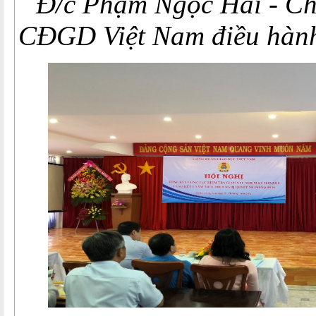
Đ/c Phạm Ngọc Hải - C
CĐGD Việt Nam điều hành