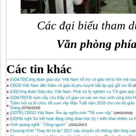
Các đại biểu tham d
Văn phòng ph
Các tin khác
(GD&TĐ)Công đoàn giáo dục Việt Nam hỗ trợ cô giáo trẻ bị hôn mê sau
CĐGD Việt Nam đến thăm cô giáo bị phụ huynh bắt ép quỳ gối xin lỗi
(
(LĐ)Công đoàn Giáo dục Việt Nam: Phải xử lý nghiêm vụ “Cô giáo quỳ x
(GD&TĐ)Tết sum vầy cho thầy cô giáo và các em học sinh vùng khó H
Thăm hỏi và tổ chức tết sum vầy Mậu Tuất năm 2018 cho cán bộ giáo v
Giang
(07/02/2018)
(GDTĐ) CĐGD Việt Nam: Ấm áp nghĩa tình "Tết sum vầy"
(04/02/2018)
(LĐ)Hội nghị Sơ kết hoạt động công đoàn học kỳ I triển khai nhiệm vụ 
Vinh quang nghề ``Trồng người``
(20/11/2017)
Chương trình "Thay lời tri ân" 2017 câu chuyện về những tấm lòng cao