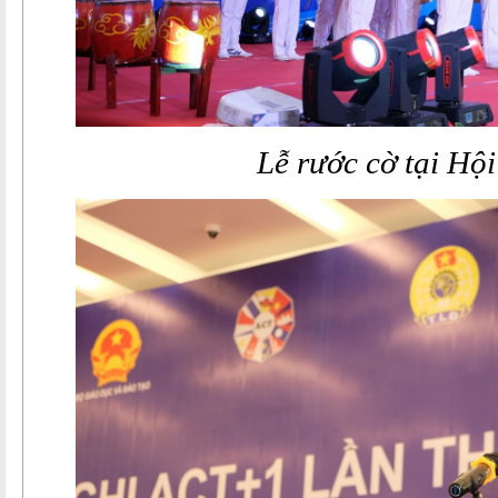
Lễ rước cờ tại Hội