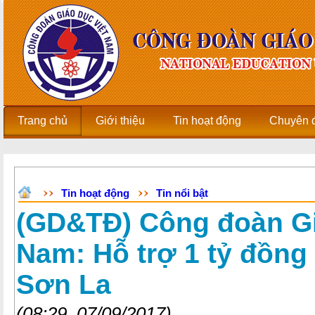
Trang chủ
Giới thiệu
Tin hoạt động
Chuyên 
Tin hoạt động
Tin nổi bật
(GD&TĐ) Công đoàn Gi
Nam: Hỗ trợ 1 tỷ đồng
Sơn La
(08:29, 07/09/2017)