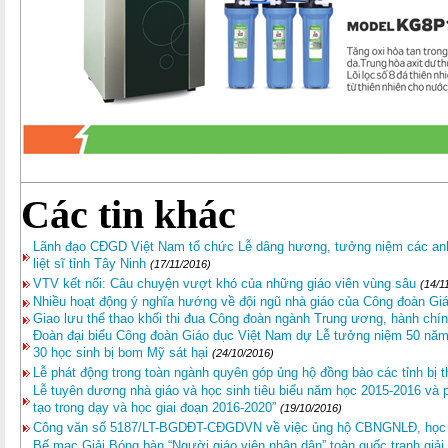
Các tin khác
Lãnh đạo CĐGD Việt Nam tổ chức Lễ dâng hương, tưởng niệm các anh h
liệt sĩ tỉnh Tây Ninh
(17/11/2016)
VTV kết nối: Câu chuyện vượt khó của những giáo viên vùng sâu
(14/1
Nhiều hoạt động ý nghĩa hướng về đội ngũ nhà giáo của Công đoàn G
Giao lưu thể thao khối thi đua Công đoàn ngành Trung ương, hành chí
Đoàn đại biểu Công đoàn Giáo dục Việt Nam dự Lễ tưởng niệm 50 năm n
30 học sinh bị bom Mỹ sát hại
(24/10/2016)
Lễ phát động trong toàn ngành quyên góp ủng hộ đồng bào các tỉnh bị t
Lễ tuyên dương nhà giáo và học sinh tiêu biểu năm học 2015-2016 và p
tạo trong dạy và học giai đoạn 2016-2020”
(19/10/2016)
Công văn số 5187/LT-BGDĐT-CĐGDVN về việc ủng hộ CBNGNLĐ, học sin
Bế mạc Giải Bóng bàn “Người giáo viên nhân dân” toàn quốc tranh giải “B