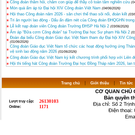
Công đoàn thăm hỏi, chăm con giúp để thầy cô toàn tâm nghiên cứu
(0
Món quà ấm áp từ Đại hội XIV Công đoàn Việt Nam
(04/06/2026)
Hội thao Công đoàn năm 2026 - sân chơi thể thao sôi nổi, đoàn kết
(03/
Tri ân người lao động - Dấu ấn đậm nét của Công đoàn ĐHQGHN tron
Lễ kết nạp đoàn viên Công đoàn Trường ĐHSP Hà Nội 2
(03/06/2026)
Ấm áp “Bữa cơm Công đoàn” tại Trường Đại học Sư phạm Hà Nội 2
(0
Đoàn đại biểu Công đoàn Giáo dục Việt Nam tham dự Đại hội XIV Côn
(01/06/2026)
Công đoàn Giáo dục Việt Nam tổ chức các hoạt động hưởng ứng Thán
vệ sinh lao động năm 2026
(01/06/2026)
Công đoàn Giáo dục Việt Nam ký kết chương trình phối hợp với Liên 
Hội thi tiếng hát Công đoàn Trường Đại học Đồng Tháp năm 2026, lan 
|
|
Trang chủ
Giới thiệu
Tin tức
CƠ QUAN CHỦ 
Bản quyền t
26130103
Lượt truy cập:
Địa chỉ: Số 2 Trị
1171
Online:
Điện thoại
Ema