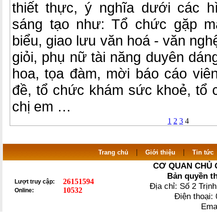
thiết thực, ý nghĩa dưới các h
sáng tạo như: Tổ chức gặp mặ
biểu, giao lưu văn hoá - văn ngh
giỏi, phụ nữ tài năng duyên dáng
hoa, tọa đàm, mời báo cáo viê
đề, tổ chức khám sức khoẻ, tổ 
chị em …
1
2
3
4
|
|
Trang chủ
Giới thiệu
Tin tức
CƠ QUAN CHỦ 
Bản quyền t
26151594
Lượt truy cập:
Địa chỉ: Số 2 Trị
10532
Online:
Điện thoại
Ema