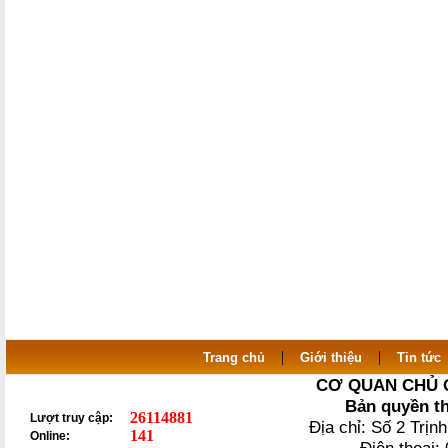
|
|
Trang chủ
Giới thiệu
Tin tức
CƠ QUAN CHỦ 
Bản quyền t
26114881
Lượt truy cập:
Địa chỉ: Số 2 Trị
141
Online: