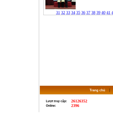
31
32
33
34
35
36
37
38
39
40
41
Trang chủ
26126352
Lượt truy cập:
2396
Online: