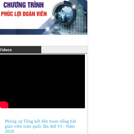
ideos
Phóng sự Tổng kết liên hoan tiếng hát
giáo viên toàn quốc lần thứ VI - Năm
2026