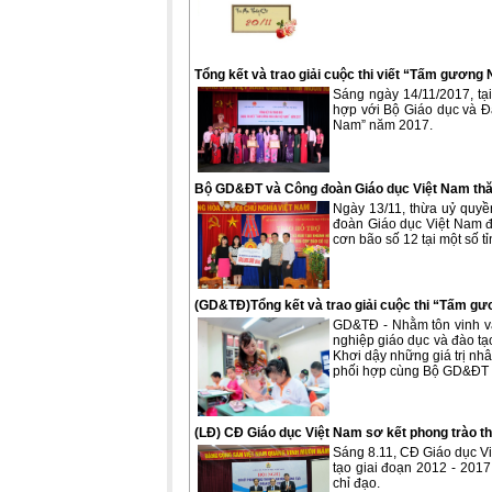
Tổng kết và trao giải cuộc thi viết “Tấm gươn
Sáng ngày 14/11/2017, tạ
hợp với Bộ Giáo dục và Đà
Nam” năm 2017.
Bộ GD&ĐT và Công đoàn Giáo dục Việt Nam thăm
Ngày 13/11, thừa uỷ quy
đoàn Giáo dục Việt Nam đ
cơn bão số 12 tại một số 
(GD&TĐ)Tổng kết và trao giải cuộc thi “Tấm gư
GD&TĐ - Nhằm tôn vinh và
nghiệp giáo dục và đào tạ
Khơi dậy những giá trị nh
phối hợp cùng Bộ GD&ĐT tr
(LĐ) CĐ Giáo dục Việt Nam sơ kết phong trào thi
Sáng 8.11, CĐ Giáo dục Vi
tạo giai đoạn 2012 - 201
chỉ đạo.