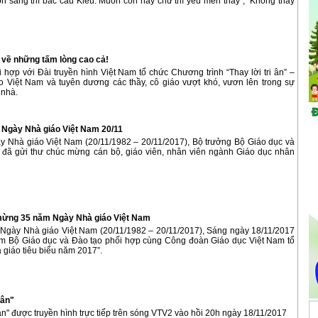
n sang thì bắc cầu Kiều. Muốn con hay chữ thì yêu mến thầy”; “Không thày
 về những tấm lòng cao cả!
hợp với Đài truyền hình Việt Nam tổ chức Chương trình “Thay lời tri ân” –
Việt Nam và tuyên dương các thầy, cô giáo vượt khó, vươn lên trong sự
 nhà.
Ngày Nhà giáo Việt Nam 20/11
 Nhà giáo Việt Nam (20/11/1982 – 20/11/2017), Bộ trưởng Bộ Giáo dục và
đã gửi thư chúc mừng cán bộ, giáo viên, nhân viên ngành Giáo dục nhân
o mừng 35 năm Ngày Nhà giáo Việt Nam
Ngày Nhà giáo Việt Nam (20/11/1982 – 20/11/2017), Sáng ngày 18/11/2017
m Bộ Giáo dục và Đào tạo phối hợp cùng Công đoàn Giáo dục Việt Nam tổ
giáo tiêu biểu năm 2017”.
 ân"
 ân" được truyền hình trực tiếp trên sóng VTV2 vào hồi 20h ngày 18/11/2017