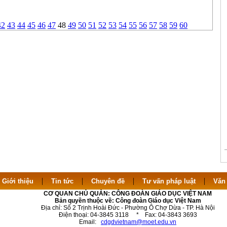
42
43
44
45
46
47
48
49
50
51
52
53
54
55
56
57
58
59
60
|
|
|
|
|
Giới thiệu
Tin tức
Chuyên đề
Tư vấn pháp luật
Văn
CƠ QUAN CHỦ QUẢN: CÔNG ĐOÀN GIÁO DỤC VIỆT NAM
Bản quyền thuộc về: Công đoàn Giáo dục Việt Nam
Địa chỉ: Số 2 Trịnh Hoài Đức - Phường Ô Chợ Dừa - TP. Hà Nội
Điện thoại: 04-3845 3118 * Fax: 04-3843 3693
Email:
cdgdvietnam@moet.edu.vn