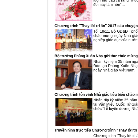
luônnhớ câu ca rằng “Muố
đố mày làm nên”,...
Chương trình "Thay lời tri ân" 2017 câu chuyện
Tối 18/11, Bộ GD&ĐT phối 
chào mừng ngày Nhà giáo 
nghiệp giáo dục của nước
Bộ trưởng Phùng Xuân Nhạ gửi thư chúc mừng 
Nhân kỷ niệm 35 năm ngày
Đào tạo Phùng Xuân Nhạ 
ngày Nhà giáo Việt Nam.
Chương trình tôn vinh Nhà giáo tiêu biểu chà
Nhân dịp kỷ niệm 35 năm 
tại Văn Miếu Quốc Tử Giá
chức “Lễ tuyên dương Nhà 
Truyền hình trực tiếp Chương trình "Thay lời tri
Chương trình "Thay lời tri