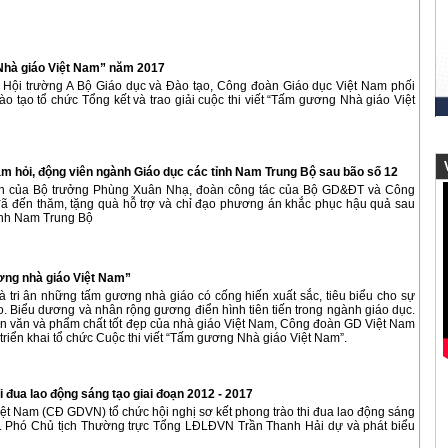
g Nhà giáo Việt Nam” năm 2017
i Hội trường A Bộ Giáo dục và Đào tạo, Công đoàn Giáo dục Việt Nam phối
o tạo tổ chức Tổng kết và trao giải cuộc thi viết “Tấm gương Nhà giáo Việt
V
 hỏi, động viên ngành Giáo dục các tỉnh Nam Trung Bộ sau bão số 12
ền của Bộ trưởng Phùng Xuân Nhạ, đoàn công tác của Bộ GD&ĐT và Công
ã đến thăm, tặng quà hỗ trợ và chỉ đạo phương án khắc phục hậu quả sau
tỉnh Nam Trung Bộ
ơng nhà giáo Việt Nam”
 tri ân những tấm gương nhà giáo có cống hiến xuất sắc, tiêu biểu cho sự
o. Biểu dương và nhân rộng gương điển hình tiên tiến trong ngành giáo dục.
ân văn và phẩm chất tốt đẹp của nhà giáo Việt Nam, Công đoàn GD Việt Nam
iển khai tổ chức Cuộc thi viết “Tấm gương Nhà giáo Việt Nam”.
 đua lao động sáng tạo giai đoạn 2012 - 2017
ệt Nam (CĐ GDVN) tổ chức hội nghị sơ kết phong trào thi đua lao động sáng
7. Phó Chủ tịch Thường trực Tổng LĐLĐVN Trần Thanh Hải dự và phát biểu