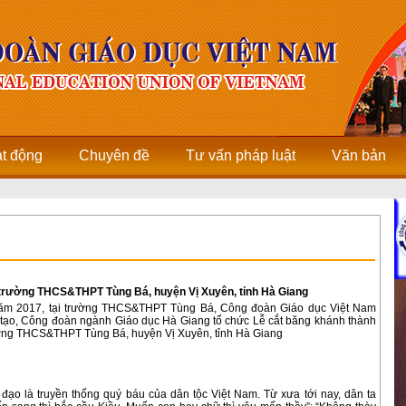
ạt động
Chuyên đề
Tư vấn pháp luật
Văn bản
n trường THCS&THPT Tùng Bá, huyện Vị Xuyên, tỉnh Hà Giang
ăm 2017, tại trường THCS&THPT Tùng Bá, Công đoàn Giáo dục Việt Nam
tạo, Công đoàn ngành Giáo dục Hà Giang tổ chức Lễ cắt băng khánh thành
ường THCS&THPT Tùng Bá, huyện Vị Xuyên, tỉnh Hà Giang
đạo là truyền thống quý báu của dân tộc Việt Nam. Từ xưa tới nay, dân ta