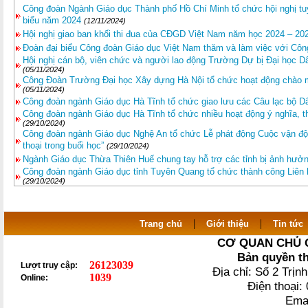
Công đoàn Ngành Giáo dục Thành phố Hồ Chí Minh tổ chức hội nghị t
biểu năm 2024
(12/11/2024)
Hội nghị giao ban khối thi đua của CĐGD Việt Nam năm học 2024 – 20
Đoàn đại biểu Công đoàn Giáo dục Việt Nam thăm và làm việc với Côn
Hội nghị cán bộ, viên chức và người lao động Trường Dự bị Đại học 
(05/11/2024)
Công Đoàn Trường Đại học Xây dựng Hà Nội tổ chức hoạt động chào
(05/11/2024)
Công đoàn ngành Giáo dục Hà Tĩnh tổ chức giao lưu các Câu lạc bộ Dâ
Công đoàn ngành Giáo dục Hà Tĩnh tổ chức nhiều hoạt động ý nghĩa, 
(29/10/2024)
Công đoàn ngành Giáo dục Nghệ An tổ chức Lễ phát động Cuộc vận độn
thoại trong buổi học”
(29/10/2024)
Ngành Giáo dục Thừa Thiên Huế chung tay hỗ trợ các tỉnh bị ảnh hưởn
Công đoàn ngành Giáo dục tỉnh Tuyên Quang tổ chức thành công Liên 
(29/10/2024)
|
|
Trang chủ
Giới thiệu
Tin tức
CƠ QUAN CHỦ 
Bản quyền t
26123039
Lượt truy cập:
Địa chỉ: Số 2 Trị
1039
Online:
Điện thoại
Ema