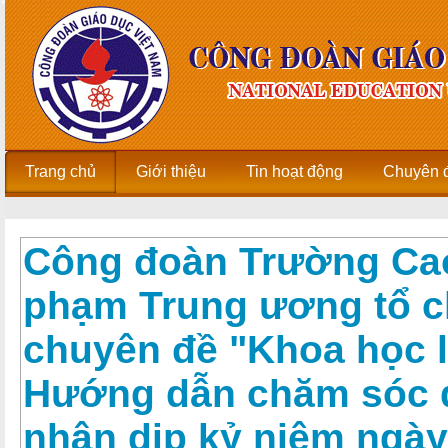
Trang chủ
Giới thiệu
Tin hoạt động
Chuyên 
Công đoàn Trường Ca
phạm Trung ương tổ c
chuyên đề "Khoa học l
Hướng dẫn chăm sóc 
nhân dịp kỷ niệm ngày