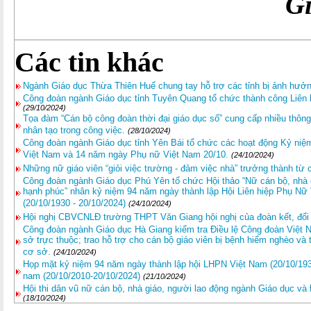
G
Các tin khác
Ngành Giáo dục Thừa Thiên Huế chung tay hỗ trợ các tỉnh bị ảnh hưởn
Công đoàn ngành Giáo dục tỉnh Tuyên Quang tổ chức thành công Liên 
(29/10/2024)
Tọa đàm “Cán bộ công đoàn thời đại giáo dục số” cung cấp nhiều thông 
nhân tạo trong công việc.
(28/10/2024)
Công đoàn ngành Giáo dục tỉnh Yên Bái tổ chức các hoạt động Kỷ niệm
Việt Nam và 14 năm ngày Phụ nữ Việt Nam 20/10.
(24/10/2024)
Những nữ giáo viên “giỏi việc trường - đảm việc nhà” trưởng thành từ 
Công đoàn ngành Giáo dục Phú Yên tổ chức Hội thảo “Nữ cán bộ, nhà 
hạnh phúc” nhân kỷ niệm 94 năm ngày thành lập Hội Liên hiệp Phụ N
(20/10/1930 - 20/10/2024)
(24/10/2024)
Hội nghị CBVCNLĐ trường THPT Văn Giang hội nghị của đoàn kết, đổi 
Công đoàn ngành Giáo dục Hà Giang kiểm tra Điều lệ Công đoàn Việt N
sở trực thuộc; trao hỗ trợ cho cán bộ giáo viên bị bệnh hiểm nghèo và
cơ sở.
(24/10/2024)
Họp mặt kỷ niệm 94 năm ngày thành lập hội LHPN Việt Nam (20/10/193
nam (20/10/2010-20/10/2024)
(21/10/2024)
Hội thi dân vũ nữ cán bộ, nhà giáo, người lao động ngành Giáo dục và
(18/10/2024)