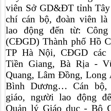
viên Sở GD&ĐT tỉnh Tây
chí cán bộ, đoàn viên là
lao động đến từ: Công
(CĐGD) Thành phố Hồ 
TP Hà Nội, CĐGD các t
Tiền Giang, Bà Rịa - V
Quang, Lâm Đồng, Long 
Bình Dương… Cán bộ, 
giáo, người lao động đ
Quản lý Giáo dục - Bộ