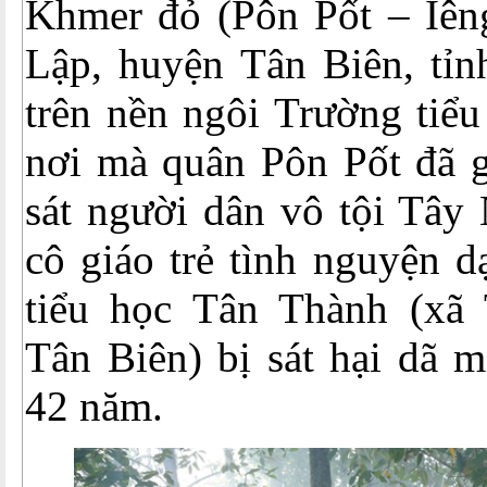
Khmer đỏ (Pôn Pốt – Iêng
Lập, huyện Tân Biên, tỉn
trên nền ngôi Trường tiể
nơi mà quân Pôn Pốt đã g
sát người dân vô tội Tây 
cô giáo trẻ tình nguyện 
tiểu học Tân Thành (xã
Tân Biên) bị sát hại dã 
42 năm.