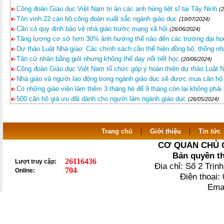
Công đoàn Giáo dục Việt Nam tri ân các anh hùng liệt sĩ tại Tây Ninh
(
Tôn vinh 22 cán bộ công đoàn xuất sắc ngành giáo dục
(19/07/2024)
Cần có quy định bảo vệ nhà giáo trước mạng xã hội
(26/06/2024)
Tăng lương cơ sở hơn 30% ảnh hưởng thế nào đến các trường đại họ
Dự thảo Luật Nhà giáo: Các chính sách cần thể hiện đồng bộ, thống nh
Tân cử nhân bằng giỏi nhưng không thể dạy nổi tiết học
(20/06/2024)
Công đoàn Giáo dục Việt Nam tổ chức góp ý hoàn thiện dự thảo Luật N
Nhà giáo và người lao động trong ngành giáo dục sẽ được mua căn hộ v
Có những giáo viên làm thêm 3 tháng hè để 9 tháng còn lại không phải 
500 căn hộ giá ưu đãi dành cho người làm ngành giáo dục
(26/05/2024)
|
|
Trang chủ
Giới thiệu
Tin tức
CƠ QUAN CHỦ 
Bản quyền t
26116436
Lượt truy cập:
Địa chỉ: Số 2 Trị
704
Online:
Điện thoại
Ema