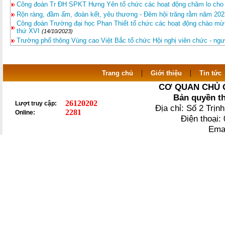
Công đoàn Tr ĐH SPKT Hưng Yên tổ chức các hoạt động chăm lo c
Rộn ràng, đầm ấm, đoàn kết, yêu thương - Đêm hội trăng rằm năm 202
Công đoàn Trường đại học Phan Thiết tổ chức các hoạt động chào mừ
thứ XVI
(14/10/2023)
Trường phổ thông Vùng cao Việt Bắc tổ chức Hội nghị viên chức - ngư
|
|
Trang chủ
Giới thiệu
Tin tức
CƠ QUAN CHỦ 
Bản quyền t
26120202
Lượt truy cập:
Địa chỉ: Số 2 Trị
2281
Online:
Điện thoại
Ema