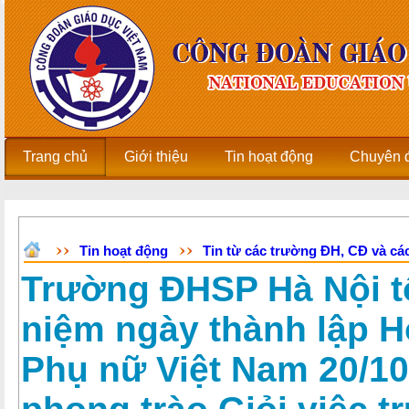
Trang chủ
Giới thiệu
Tin hoạt động
Chuyên 
Tin hoạt động
Tin từ các trường ĐH, CĐ và các
Trường ĐHSP Hà Nội t
niệm ngày thành lập Hộ
Phụ nữ Việt Nam 20/10