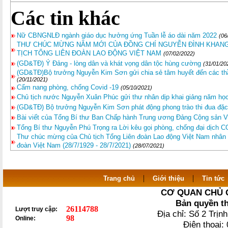
Các tin khác
Nữ CBNGNLĐ ngành giáo dục hưởng ứng Tuần lễ áo dài năm 2022
(06
THƯ CHÚC MỪNG NĂM MỚI CỦA ĐỒNG CHÍ NGUYỄN ĐÌNH KHANG
TỊCH TỔNG LIÊN ĐOÀN LAO ĐỘNG VIỆT NAM
(07/02/2022)
(GD&TĐ) Ý Đảng - lòng dân và khát vọng dân tộc hùng cường
(31/01/20
(GD&TĐ)Bộ trưởng Nguyễn Kim Sơn gửi chia sẻ tâm huyết đến các th
(20/11/2021)
Cẩm nang phòng, chống Covid -19
(05/10/2021)
Chủ tịch nước Nguyễn Xuân Phúc gửi thư nhân dịp khai giảng năm họ
(GD&TĐ) Bộ trưởng Nguyễn Kim Sơn phát động phong trào thi đua đặc 
Bài viết của Tổng Bí thư Ban Chấp hành Trung ương Đảng Cộng sản 
Tổng Bí thư Nguyễn Phú Trọng ra Lời kêu gọi phòng, chống đại dịch 
Thư chúc mừng của Chủ tịch Tổng Liên đoàn Lao động Việt Nam nhân 
đoàn Việt Nam (28/7/1929 - 28/7/2021)
(28/07/2021)
|
|
Trang chủ
Giới thiệu
Tin tức
CƠ QUAN CHỦ 
Bản quyền t
26114788
Lượt truy cập:
Địa chỉ: Số 2 Trị
98
Online:
Điện thoại