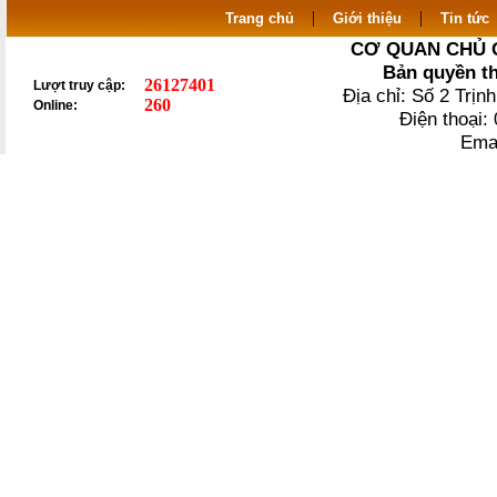
|
|
Trang chủ
Giới thiệu
Tin tức
CƠ QUAN CHỦ 
Bản quyền t
26127401
Lượt truy cập:
Địa chỉ: Số 2 Trị
260
Online:
Điện thoại
Ema